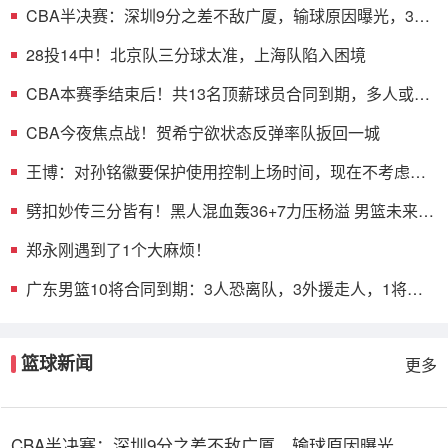
CBA半决赛：深圳9分之差不敌广厦，输球原因曝光，3人
表现不佳
28投14中！北京队三分球太准，上海队陷入困境
CBA本赛季结束后！共13名顶薪球员合同到期，多人或遭
哄抢
CBA今夜焦点战！贺希宁欲状态反弹率队扳回一城
王博：对孙铭徽要保护使用控制上场时间，现在不考虑总
决赛的事
劈扣妙传三分皆有！黑人混血轰36+7力压杨溢 男篮未来十
年主控？
郑永刚遇到了1个大麻烦！
广东男篮10将合同到期：3人恐离队，3外援走人，1将或
转型教练
篮球新闻
更多
CBA半决赛：深圳9分之差不敌广厦，输球原因曝光，3人