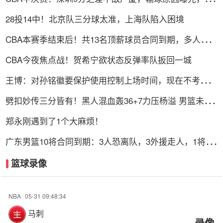
表现不佳
28投14中！北京队三分球太准，上海队陷入困境
CBA本赛季结束后！共13名顶薪球员合同到期，多人或遭
哄抢
CBA今夜焦点战！贺希宁欲状态反弹率队扳回一城
王博：对孙铭徽要保护使用控制上场时间，现在不考虑总
决赛的事
劈扣妙传三分皆有！黑人混血轰36+7力压杨溢 男篮未来
十年主控？
郑永刚遇到了1个大麻烦！
广东男篮10将合同到期：3人恐离队，3外援走人，1将或
转型教练
篮球录像
NBA
05-31 09:48:34
马刺
录像