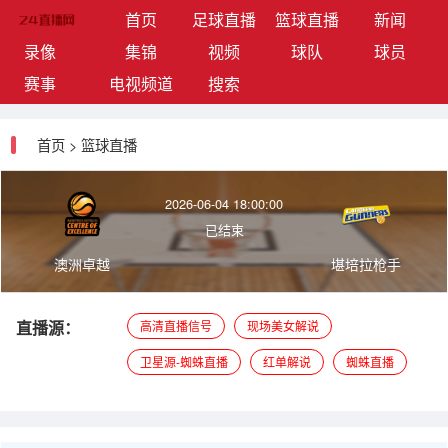
(current)
首页
足球直播
篮球直播
新闻
录像
集锦
视频
球队
球员
赛事
电视频道
搜索
首页
>
篮球直播
2026-06-04 18:00:00
已结束
澳洲卓越
堪培拉枪手
直播源：
高清直播信号
现场美女解说
卫星源-蜘蛛直播
红单解说
蜘蛛直播