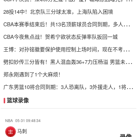
表现不佳
28投14中！北京队三分球太准，上海队陷入困境
CBA本赛季结束后！共13名顶薪球员合同到期，多人或遭
哄抢
CBA今夜焦点战！贺希宁欲状态反弹率队扳回一城
王博：对孙铭徽要保护使用控制上场时间，现在不考虑总
决赛的事
劈扣妙传三分皆有！黑人混血轰36+7力压杨溢 男篮未来
十年主控？
郑永刚遇到了1个大麻烦！
广东男篮10将合同到期：3人恐离队，3外援走人，1将或
转型教练
篮球录像
NBA
05-31 09:48:34
马刺
录像