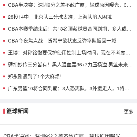
CBA半决赛：深圳9分之差不敌广厦，输球原因曝光，3人
表现不佳
28投14中！北京队三分球太准，上海队陷入困境
CBA本赛季结束后！共13名顶薪球员合同到期，多人或遭
哄抢
CBA今夜焦点战！贺希宁欲状态反弹率队扳回一城
王博：对孙铭徽要保护使用控制上场时间，现在不考虑总
决赛的事
劈扣妙传三分皆有！黑人混血轰36+7力压杨溢 男篮未来十
年主控？
郑永刚遇到了1个大麻烦！
广东男篮10将合同到期：3人恐离队，3外援走人，1将或
转型教练
篮球新闻
更多
CBA半决赛：深圳9分之差不敌广厦，输球原因曝光，3人