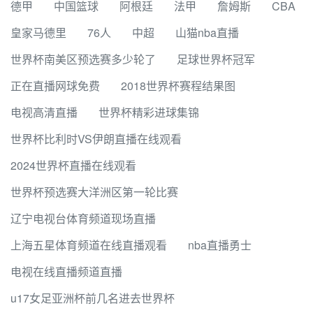
德甲
中国篮球
阿根廷
法甲
詹姆斯
CBA
皇家马德里
76人
中超
山猫nba直播
世界杯南美区预选赛多少轮了
足球世界杯冠军
正在直播网球免费
2018世界杯赛程结果图
电视高清直播
世界杯精彩进球集锦
世界杯比利时VS伊朗直播在线观看
2024世界杯直播在线观看
世界杯预选赛大洋洲区第一轮比赛
辽宁电视台体育频道现场直播
上海五星体育频道在线直播观看
nba直播勇士
电视在线直播频道直播
u17女足亚洲杯前几名进去世界杯