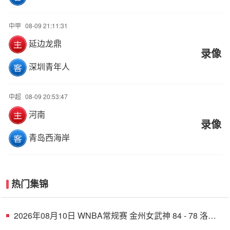
中甲
08-09 21:11:31
延边龙鼎
录像
深圳青年人
中超
08-09 20:53:47
河南
录像
青岛西海岸
热门集锦
2026年08月10日 WNBA常规赛 金州女武神 84 - 78 洛杉
矶火花 全场集锦