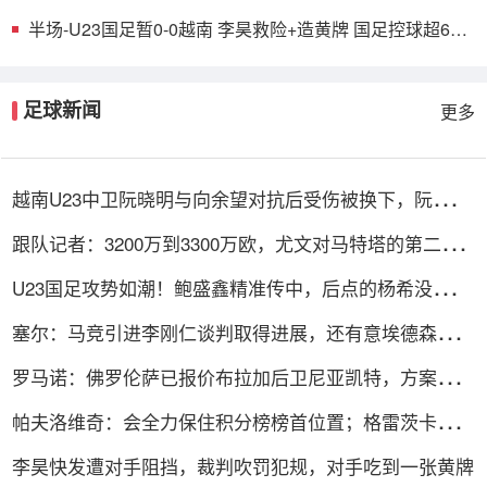
半场-U23国足暂0-0越南 李昊救险+造黄牌 国足控球超6成
+4射0正
足球新闻
更多
越南U23中卫阮晓明与向余望对抗后受伤被换下，阮德英
替补登场
跟队记者：3200万到3300万欧，尤文对马特塔的第二份
报价仍遭拒绝
U23国足攻势如潮！鲍盛鑫精准传中，后点的杨希没有顶
到皮球
塞尔：马竞引进李刚仁谈判取得进展，还有意埃德森和若
昂·戈麦斯
罗马诺：佛罗伦萨已报价布拉加后卫尼亚凯特，方案租借
+买断选项
帕夫洛维奇：会全力保住积分榜榜首位置；格雷茨卡是我
的支柱
李昊快发遭对手阻挡，裁判吹罚犯规，对手吃到一张黄牌