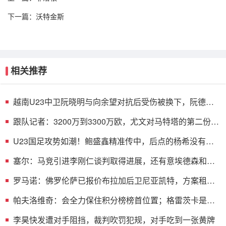
下一篇：
沃特金斯
相关推荐
越南U23中卫阮晓明与向余望对抗后受伤被换下，阮德英
替补登场
跟队记者：3200万到3300万欧，尤文对马特塔的第二份报
价仍遭拒绝
U23国足攻势如潮！鲍盛鑫精准传中，后点的杨希没有顶
到皮球
塞尔：马竞引进李刚仁谈判取得进展，还有意埃德森和若
昂·戈麦斯
罗马诺：佛罗伦萨已报价布拉加后卫尼亚凯特，方案租借
+买断选项
帕夫洛维奇：会全力保住积分榜榜首位置；格雷茨卡是我
的支柱
李昊快发遭对手阻挡，裁判吹罚犯规，对手吃到一张黄牌