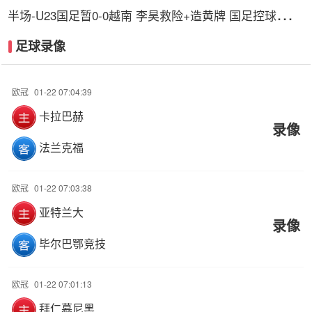
半场-U23国足暂0-0越南 李昊救险+造黄牌 国足控球超6
成+4射0正
足球录像
欧冠
01-22 07:04:39
卡拉巴赫
录像
法兰克福
欧冠
01-22 07:03:38
亚特兰大
录像
毕尔巴鄂竞技
欧冠
01-22 07:01:13
拜仁慕尼黑