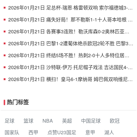
仅积1分列倒数第二
2026年01月21日 足总杯-瑞恩·格雷顿双响 索尔福德城3-2
斯文登晋级将战曼城
2026年01月21日 痛失好局！那不勒斯1-1十人哥本哈根 麦
克托米奈破门德莱尼直红
2026年01月21日 各赛事3连败！勒沃库森0-2奥林匹亚科
斯 药厂17射门+6射正未果
2026年01月21日 巴黎1-2遭葡体绝杀欧冠2轮不胜 巴黎3进
球被吹苏亚雷斯双响+绝杀
2026年01月21日 终结5场不胜！热刺2-0十人多特位居欧
冠第四 罗梅罗、索兰克破门
2026年01月21日 沙特联-伊万·托尼帽子戏法 吉达国民4-1
赛哈特海湾
2026年01月21日 横扫！皇马6-1摩纳哥 姆巴佩双响维尼修
斯造4球 阿韦洛亚欧冠首胜
热门标签
足球
篮球
NBA
英超
中国足球
欧冠
国家队
西甲
点赞U23国足
意甲
湖人