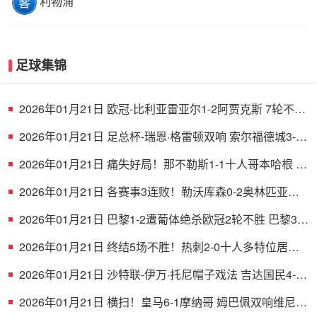
利物浦
足球集锦
2026年01月21日 欧冠-比利亚雷亚尔1-2阿贾克斯 7轮不胜
仅积1分列倒数第二
2026年01月21日 足总杯-瑞恩·格雷顿双响 索尔福德城3-2
斯文登晋级将战曼城
2026年01月21日 痛失好局！那不勒斯1-1十人哥本哈根 麦
克托米奈破门德莱尼直红
2026年01月21日 各赛事3连败！勒沃库森0-2奥林匹亚科
斯 药厂17射门+6射正未果
2026年01月21日 巴黎1-2遭葡体绝杀欧冠2轮不胜 巴黎3进
球被吹苏亚雷斯双响+绝杀
2026年01月21日 终结5场不胜！热刺2-0十人多特位居欧
冠第四 罗梅罗、索兰克破门
2026年01月21日 沙特联-伊万·托尼帽子戏法 吉达国民4-1
赛哈特海湾
2026年01月21日 横扫！皇马6-1摩纳哥 姆巴佩双响维尼修
斯造4球 阿韦洛亚欧冠首胜