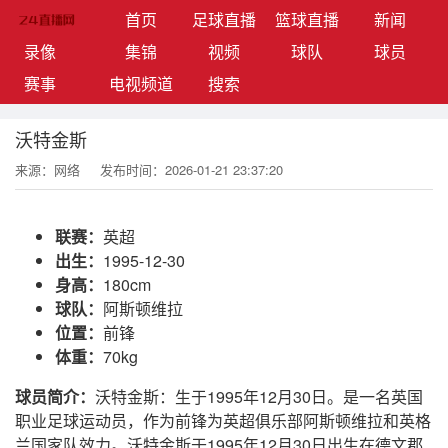
(current)
首页
足球直播
篮球直播
新闻
录像
集锦
视频
球队
球员
赛事
电视频道
搜索
沃特金斯
来源：网络
发布时间：2026-01-21 23:37:20
联赛：
英超
出生：
1995-12-30
身高：
180cm
球队：
阿斯顿维拉
位置：
前锋
体重：
70kg
球员简介：
沃特金斯：生于1995年12月30日。是一名英国
职业足球运动员，作为前锋为英超俱乐部阿斯顿维拉和英格
兰国家队效力。沃特金斯于1995年12月30日出生在德文郡