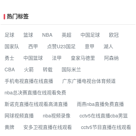
热门标签
足球
篮球
NBA
英超
中国足球
欧冠
国家队
西甲
点赞U23国足
意甲
湖人
勇士
中国篮球
法甲
皇家马德里
阿森纳
CBA
火箭
转载
国际米兰
手机电视直播在线直播
广东广播电视台体育频道
nba总决赛直播在线观看免费
斯诺克直播在线观看高清直播
雨燕nba直播免费直播
网球视频直播
nba视频录像
cctv5在线直播cba男篮
黄牌
安多卫视直播在线观看
cctv5节目直播在线观看