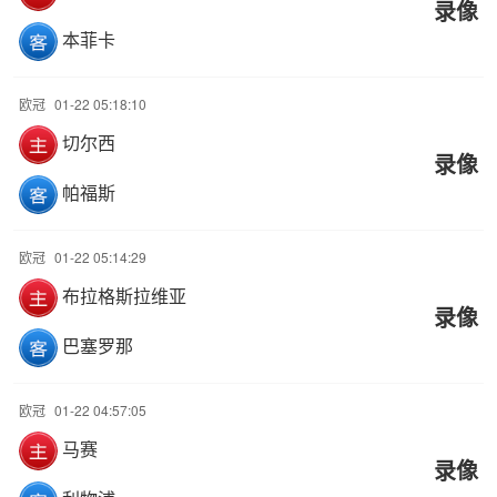
录像
本菲卡
欧冠
01-22 05:18:10
切尔西
录像
帕福斯
欧冠
01-22 05:14:29
布拉格斯拉维亚
录像
巴塞罗那
欧冠
01-22 04:57:05
马赛
录像