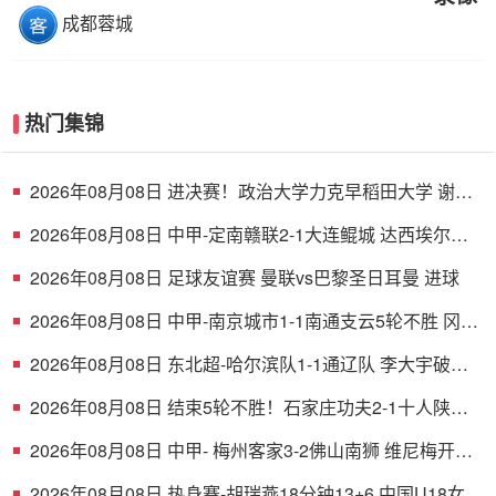
成都蓉城
热门集锦
2026年08月08日 进决赛！政治大学力克早稻田大学 谢昀
达26+6 波波卡22+15+7
2026年08月08日 中甲-定南赣联2-1大连鲲城 达西埃尔两
分钟两球
2026年08月08日 足球友谊赛 曼联vs巴黎圣日耳曼 进球
2026年08月08日 中甲-南京城市1-1南通支云5轮不胜 冈萨
雷斯建功董洪麟破门救主
2026年08月08日 东北超-哈尔滨队1-1通辽队 李大宇破门
李明悦神仙球扳平
2026年08月08日 结束5轮不胜！石家庄功夫2-1十人陕西
联合 维尼修斯制胜曹康直红
2026年08月08日 中甲- 梅州客家3-2佛山南狮 维尼梅开二
度
2026年08月08日 热身赛-胡瑞燕18分钟13+6 中国U18女篮