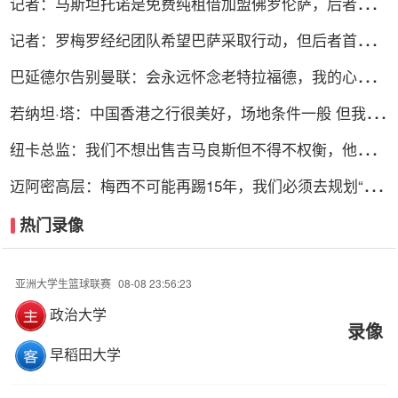
记者：马斯坦托诺是免费纯租借加盟佛罗伦萨，后者承担
全额薪水
记者：罗梅罗经纪团队希望巴萨采取行动，但后者首选引
进罗德里
巴延德尔告别曼联：会永远怀念老特拉福德，我的心与你
们同在
若纳坦·塔：中国香港之行很美好，场地条件一般 但我们
踢得不错
纽卡总监：我们不想出售吉马良斯但不得不权衡，他明确
说出了意愿
迈阿密高层：梅西不可能再踢15年，我们必须去规划“后
梅西时代”
热门录像
亚洲大学生篮球联赛
08-08 23:56:23
政治大学
录像
早稻田大学