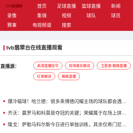
(current)
首页
足球直播
篮球直播
新闻
录像
集锦
视频
球队
球员
赛事
电视频道
搜索
tvb翡翠台在线直播观看
直播源：
高清直播信号
现场美女解说
卫星源-蜘蛛直播
红单解说
蜘蛛直播
爆冷输球！哈兰德：很多来博德闪耀主场的球队都会遇到
同样的困难
齐沃：赢罗马和科莫是夺冠的关键；荣耀属于在场上拼搏
的球员
隆戈：萨勒马科尔斯今日进行单独训练，其余仅希门尼斯
缺席训练