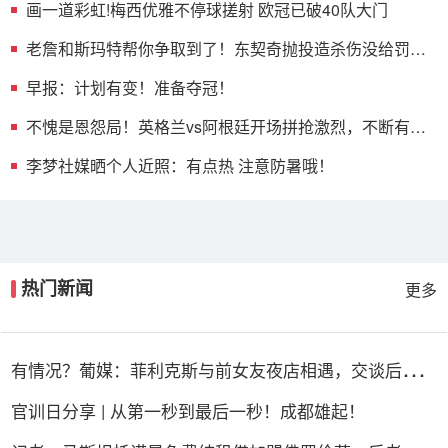
画一道彩虹!梅西优雅不停球搓射 欧冠已破40队大门
老詹和斯玛特帮你争取到了！东契奇抛投造杀伤没给罚球
惊讶抱头
早报：计划有变！准备夺冠！
不愧是恩怨局！英格兰vs阿根廷开场拼抢激烈，不断有球
员倒地
李梦社媒晒个人近照：有点热 注意防暑哦！
热门新闻
更多
有情况？葡媒：菲利克斯与前女友夜店相遇，交谈后社媒
再次互关
官训日分享 | 从第一秒到最后一秒！成都雄起！