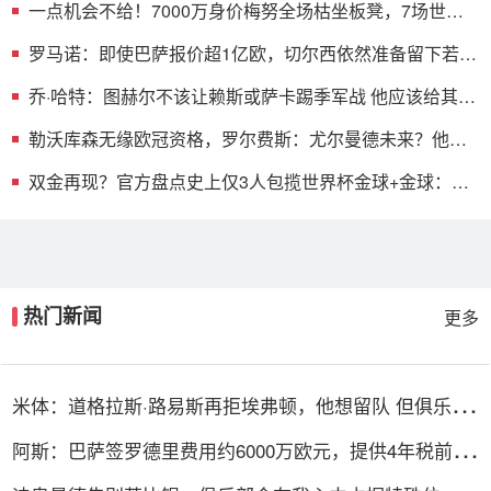
一点机会不给！7000万身价梅努全场枯坐板凳，7场世界
杯1分钟没踢
罗马诺：即使巴萨报价超1亿欧，切尔西依然准备留下若昂
·佩德罗
乔·哈特：图赫尔不该让赖斯或萨卡踢季军战 他应该给其他
人机会
勒沃库森无缘欧冠资格，罗尔费斯：尤尔曼德未来？他还
有合同
双金再现？官方盘点史上仅3人包揽世界杯金球+金球：罗
西魔笛梅西
热门新闻
更多
米体：道格拉斯·路易斯再拒埃弗顿，他想留队 但俱乐部
尚未敲定
阿斯：巴萨签罗德里费用约6000万欧元，提供4年税前
3000万欧合同