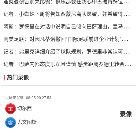
迪奥曼德告别莱比锡：俱乐部会在我心中占据特殊位置，
感谢所有
记者：小蜘蛛下周将告知西蒙尼离队愿望，并希望得到理
解和帮助
阿斯：罗德里在对话中说明自己倾向巴萨理由，皇马对此
理解＆祝好
南美足联：对因凡蒂诺撤回“国际足联前进企业计划”提案
表示欢迎
记者：弗里克详细介绍了球队规划，罗德里非常认可并选
择加盟巴萨
记者：巴萨内部态度乐观且谨慎 感觉距离罗德里转会完
成更近了
热门录像
足球友谊赛
08-05 20:27:53
切尔西
录像
尤文图斯