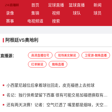
(current)
首页
足球直播
篮球直播
新闻
录像
集锦
视频
球队
球员
赛事
电视频道
搜索
阿根廷VS奥地利
直播源：
高清直播信号
现场美女解说
卫星源-蜘蛛直播
红单解说
蜘蛛直播
小西蒙尼越位后拿着球往回走，皮克福德上去抢球
名记：独行侠希望留下西塞 很有可能交易加福德换取有价
值的资产
还有两天决赛！记者：空气烂透了 嘴里都是烟味，天空都
看不见