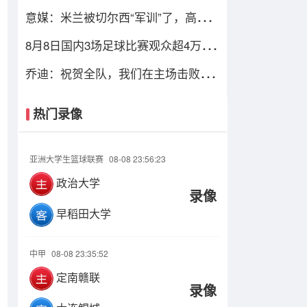
汉姆交易达成，总价达700万镑
意媒：米兰被切尔西“军训”了，高层
难道还看不出阵容短板？
8月8日国内3场足球比赛观众超4万，
中超辽宁德比62075人排今年第6
乔迪：祝贺全队，我们在主场击败了
联赛领头羊，顺利拿下宝贵三分
热门录像
亚洲大学生篮球联赛
08-08 23:56:23
政治大学
录像
早稻田大学
中甲
08-08 23:35:52
定南赣联
录像