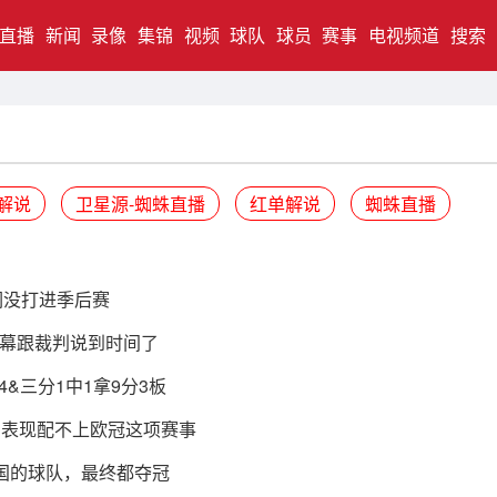
直播
新闻
录像
集锦
视频
球队
球员
赛事
电视频道
搜索
解说
卫星源-蜘蛛直播
红单解说
蜘蛛直播
们没打进季后赛
幕跟裁判说到时间了
&三分1中1拿9分3板
场表现配不上欧冠这项赛事
法国的球队，最终都夺冠