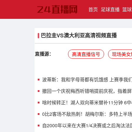
(current)
首页
足球直播
篮球
巴拉圭VS澳大利亚高清视频直播
直播源：
高清直播信号
现场美女
波蒂斯：我和字母哥都有饥饿感 上赛季我
撤回一个庆祝梅西听错哨提前庆祝，指着屏
啥时候转正！湖人双向蒂米替补11分钟 6中4
0比2客场不敌热刺！胡梅尔斯：多特上半
自2000年以来在大赛1/4决赛或之后淘汰