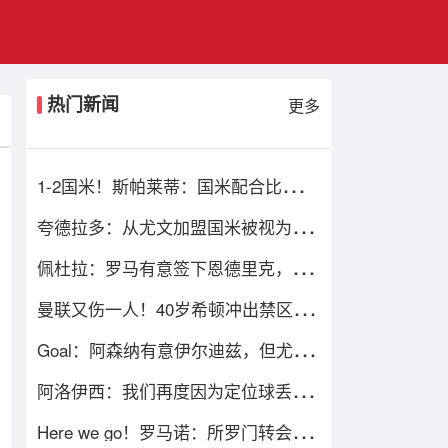
热门新闻
更多
1-2国米！斯帕莱蒂：国米配合比我们
强，我们球员很棒 整体是关键
夸德拉多：从尤文加盟国米被视为背
叛，但我失业必须寻找其他选择
佩杜拉：罗马有意签下恩德里克，一
旦皇马放行将直接加入争夺战
曼联又伤一人！40岁希顿冲出禁区解
围后疑似拉伤，被换下
Goal：阿森纳有意伊尔迪兹，但尤文
视球员为非卖品，除非天价购买
阿洛伊西：我们再度因为定位球丢
分，在定位球防守上犯了一些错误
Here we go！罗马诺：所罗门转会西