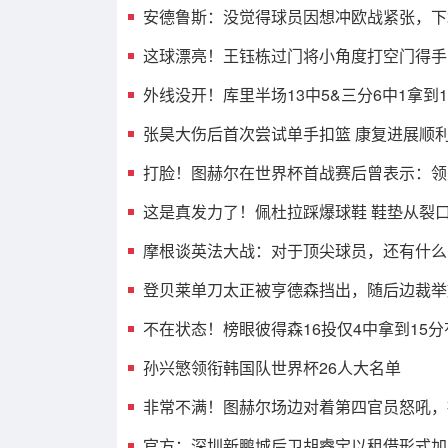
安德鲁斯：没觉得球员因想冲欧战紧张，下
这球漂亮！王钰栋过门将小角度打空门得手
外线没开！库里半场13中5&三分6中1拿到12
张昊大伤后首次尝试单手扣篮 康复进展顺利 期
打脸！图赫尔在世界杯首战赛后曾表示：领
这是真发力了！佩杜拉踩爆球鞋 鞋垫从裂
摩根谈英法大战：对于顶尖球员，还有什么
登贝莱单刀太正被亨德森挡出，随后边裁举
不在状态！榜眼彼得森16投仅4中拿到15分有
孙兴慜领衔韩国队世界杯26人大名单
非常不满！图赫尔场边对着第四官员怒吼，
官方：深圳新鹏城后卫胡睿宝以租借形式加