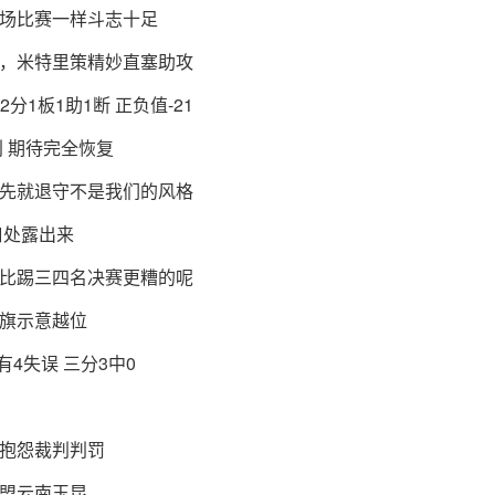
场比赛一样斗志十足
，米特里策精妙直塞助攻
分1板1助1断 正负值-21
待完全恢复 ​​​
先就退守不是我们的风格
口处露出来
比踢三四名决赛更糟的呢
旗示意越位
4失误 三分3中0
抱怨裁判判罚
盟云南玉昆