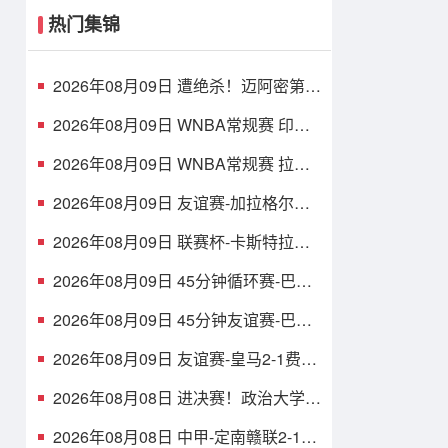
热门集锦
2026年08月09日 遭绝杀！迈阿密第
90分钟丢球1-2蒙特雷 德保罗破门展
示梅西球衣
2026年08月09日 WNBA常规赛 印第
安纳狂热 90 - 86 芝加哥天空 全场集
锦
2026年08月09日 WNBA常规赛 拉斯
维加斯王牌 87 - 98 明尼苏达山猫 全
场集锦
2026年08月09日 友谊赛-加拉格尔进
球 热刺1-1赫塔费
2026年08月09日 联赛杯-卡斯特拉诺
斯双响 西汉姆联3-1朴茨茅斯
2026年08月09日 45分钟循环赛-巴萨
0-1不敌乌迪内斯无缘冠军 巴约挑射绝
杀
2026年08月09日 45分钟友谊赛-巴萨
1-0森林 拉菲点射费尔明造点 两队各
一次中柱
2026年08月09日 友谊赛-皇马2-1费伦
茨瓦罗斯 里瓦斯建功埃斯皮破门巴尔
韦德助攻
2026年08月08日 进决赛！政治大学力
克早稻田大学 谢昀达26+6 波波卡
22+15+7
2026年08月08日 中甲-定南赣联2-1大