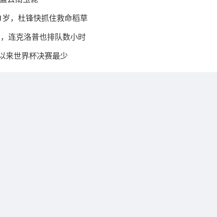
21岁，杜锋快抓住救命稻草
身，连克洛普也排队数小时
年以来世界杯决赛最少