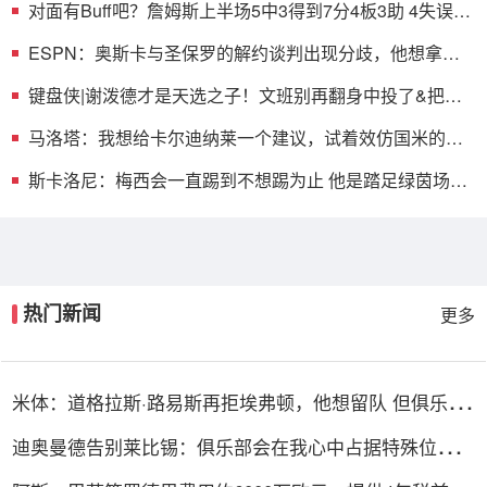
对面有Buff吧？詹姆斯上半场5中3得到7分4板3助 4失误太
多了
ESPN：奥斯卡与圣保罗的解约谈判出现分歧，他想拿到
所有应得的钱
键盘侠|谢泼德才是天选之子！文班别再翻身中投了&把球
给福克斯
马洛塔：我想给卡尔迪纳莱一个建议，试着效仿国米的这
个时代
斯卡洛尼：梅西会一直踢到不想踢为止 他是踏足绿茵场最
伟大球员
热门新闻
更多
米体：道格拉斯·路易斯再拒埃弗顿，他想留队 但俱乐部
尚未敲定
迪奥曼德告别莱比锡：俱乐部会在我心中占据特殊位置，
感谢所有