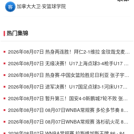
加拿大大卫·安篮球学院
热门集锦
2026年08月07日 热身两连胜！拜仁2-1维拉 金玟哉戈麦斯
破门迪亚斯替补建功
2026年08月07日 无缘决赛！U17上海点球3-4枪手U17 李
秋甫、李文博失点王启戎扑点
2026年08月07日 热身赛-中国女篮险胜尼日利亚 张子宇
24+11 杨舒予12+6
2026年08月07日 进军决赛！U17国足点球3-1河床U17将
战阿森纳 江宇涵替补两扑点
2026年08月07日 暂升第三！国安4-0新鹏城7轮不败 张玉
宁传射达万双响法比奥破门
2026年08月07日 08月07日WNBA常规赛 多伦多节奏 83 -
97 波特兰火焰 集锦
2026年08月07日 08月07日WNBA常规赛 洛杉矶火花 89 -
82 明尼苏达山猫 全场集锦
2026年08月07日 WNBA常规赛 拉斯维加斯王牌 86 - 84