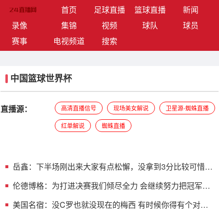
(current)
首页
足球直播
篮球直播
新闻
录像
集锦
视频
球队
球员
赛事
电视频道
搜索
中国篮球世界杯
直播源：
高清直播信号
现场美女解说
卫星源-蜘蛛直播
红单解说
蜘蛛直播
岳鑫：下半场刚出来大家有点松懈，没拿到3分比较可惜，
回去总结
伦德博格：为打进决赛我们倾尽全力 会继续努力把冠军奖
杯带回家
美国名宿：没C罗也就没现在的梅西 有时候你得有个对
手，这很重要