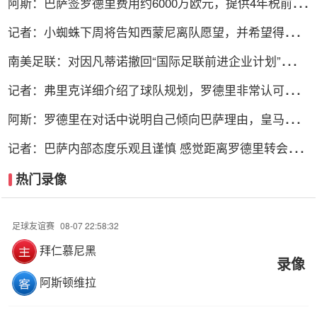
阿斯：巴萨签罗德里费用约6000万欧元，提供4年税前
3000万欧合同
记者：小蜘蛛下周将告知西蒙尼离队愿望，并希望得到理
解和帮助
南美足联：对因凡蒂诺撤回“国际足联前进企业计划”提案
表示欢迎
记者：弗里克详细介绍了球队规划，罗德里非常认可并选
择加盟巴萨
阿斯：罗德里在对话中说明自己倾向巴萨理由，皇马对此
理解＆祝好
记者：巴萨内部态度乐观且谨慎 感觉距离罗德里转会完
成更近了
热门录像
足球友谊赛
08-07 22:58:32
拜仁慕尼黑
录像
阿斯顿维拉