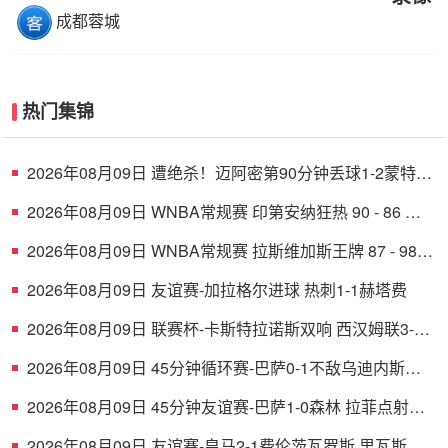
成都蓉城
热门集锦
2026年08月09日 遭绝杀！迈阿密第90分钟丢球1-2蒙特雷
德保罗破门展示梅西球衣
2026年08月09日 WNBA常规赛 印第安纳狂热 90 - 86 芝
加哥天空 全场集锦
2026年08月09日 WNBA常规赛 拉斯维加斯王牌 87 - 98
明尼苏达山猫 全场集锦
2026年08月09日 友谊赛-加拉格尔进球 热刺1-1赫塔费
2026年08月09日 联赛杯-卡斯特拉诺斯双响 西汉姆联3-1
朴茨茅斯
2026年08月09日 45分钟循环赛-巴萨0-1不敌乌迪内斯无
缘冠军 巴约挑射绝杀
2026年08月09日 45分钟友谊赛-巴萨1-0森林 拉菲点射费
尔明造点 两队各一次中柱
2026年08月09日 友谊赛-皇马2-1费伦茨瓦罗斯 里瓦斯建