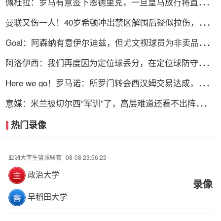
佩杜拉：罗马有意签下恩德里克，一旦皇马放行将直接加
入争夺战
曼联又伤一人！40岁希顿冲出禁区解围后疑似拉伤，被换
下
Goal：阿森纳有意伊尔迪兹，但尤文视球员为非卖品，除
非天价购买
阿洛伊西：我们再度因为定位球丢分，在定位球防守上犯
了一些错误
Here we go！罗马诺：所罗门转会西汉姆交易达成，总价
达700万镑
意媒：米兰被切尔西“军训”了，高层难道还看不出阵容短
板？
热门录像
亚洲大学生篮球联赛
08-08 23:56:23
政治大学
录像
早稻田大学