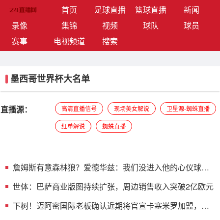
(current)
首页
足球直播
篮球直播
新闻
录像
集锦
视频
球队
球员
赛事
电视频道
搜索
墨西哥世界杯大名单
直播源：
高清直播信号
现场美女解说
卫星源-蜘蛛直播
红单解说
蜘蛛直播
詹姆斯有意森林狼？爱德华兹：我们没进入他的心仪球队
前3 所以…
世体：巴萨商业版图持续扩张，周边销售收入突破2亿欧元
下树！迈阿密国际老板确认近期将官宣卡塞米罗加盟，联
手梅西！