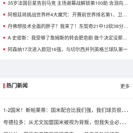
35岁法国巨星告别马竞 主场谢幕战解锁第100助 含泪向7
万球迷道歉
阿根廷将挑战世界杯4大魔咒：开赛前世界排名第1、卫
冕、小组全胜
丹佛想技术全面的胖子？我来了！东契奇21中12砍38分13
板10助2断
A·史密斯：我受够了詹姆斯的转会肥皂剧 做个决定没那么
难
阿森纳17次进入欧冠16强，与切尔西并列英格兰球队第一
热门新闻
更多
1-2国米！斯帕莱蒂：国米配合比我们强，我们球员很棒
整体是关键
夸德拉多：从尤文加盟国米被视为背叛，但我失业必须寻
找其他选择