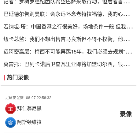
记者：罗梅罗经纪团队希望巴萨采取行动，但后者首选引
进罗德里
巴延德尔告别曼联：会永远怀念老特拉福德，我的心与你
们同在
若纳坦·塔：中国香港之行很美好，场地条件一般 但我们
踢得不错
纽卡总监：我们不想出售吉马良斯但不得不权衡，他明确
说出了意愿
迈阿密高层：梅西不可能再踢15年，我们必须去规划“后
梅西时代”
莫雷托：巴列卡诺后卫查瓦里亚即将加盟切尔西，很快就
会官方宣布
热门录像
足球友谊赛
08-07 22:58:32
拜仁慕尼黑
录像
阿斯顿维拉