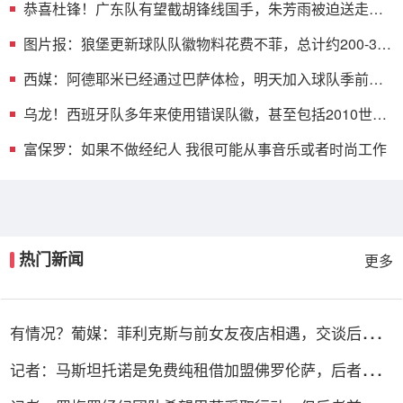
恭喜杜锋！广东队有望截胡锋线国手，朱芳雨被迫送走徐
杰？
图片报：狼堡更新球队队徽物料花费不菲，总计约200-300
万欧元
西媒：阿德耶米已经通过巴萨体检，明天加入球队季前训
练
乌龙！西班牙队多年来使用错误队徽，甚至包括2010世界
杯夺冠期间
富保罗：如果不做经纪人 我很可能从事音乐或者时尚工作
热门新闻
更多
有情况？葡媒：菲利克斯与前女友夜店相遇，交谈后社媒
再次互关
记者：马斯坦托诺是免费纯租借加盟佛罗伦萨，后者承担
全额薪水