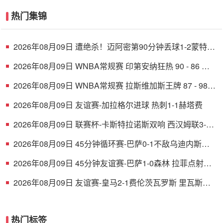
热门集锦
2026年08月09日 遭绝杀！迈阿密第90分钟丢球1-2蒙特雷
德保罗破门展示梅西球衣
2026年08月09日 WNBA常规赛 印第安纳狂热 90 - 86 芝
加哥天空 全场集锦
2026年08月09日 WNBA常规赛 拉斯维加斯王牌 87 - 98
明尼苏达山猫 全场集锦
2026年08月09日 友谊赛-加拉格尔进球 热刺1-1赫塔费
2026年08月09日 联赛杯-卡斯特拉诺斯双响 西汉姆联3-1
朴茨茅斯
2026年08月09日 45分钟循环赛-巴萨0-1不敌乌迪内斯无
缘冠军 巴约挑射绝杀
2026年08月09日 45分钟友谊赛-巴萨1-0森林 拉菲点射费
尔明造点 两队各一次中柱
2026年08月09日 友谊赛-皇马2-1费伦茨瓦罗斯 里瓦斯建
功埃斯皮破门巴尔韦德助攻
热门标签