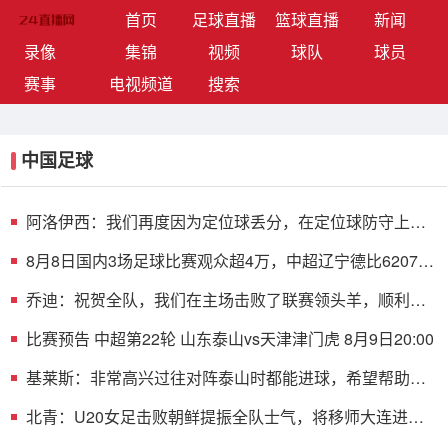
(current)
首页
足球直播
篮球直播
新闻
录像
集锦
视频
球队
球员
赛事
电视频道
搜索
中国足球
阿洛伊西：我们再度因为定位球丢分，在定位球防守上犯
了一些错误
8月8日国内3场足球比赛观众超4万，中超辽宁德比62075
人排今年第6
乔迪：祝贺全队，我们在主场击败了联赛领头羊，顺利拿
下宝贵三分
比赛预告 中超第22轮 山东泰山vs天津津门虎 8月9日20:00
基莱斯：非常高兴过往对阵泰山时都能进球，希望帮助球
队客场取胜
北青：U20女足击败朝鲜提振全队士气，将移师大连进行
下阶段备战