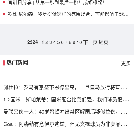
官训日分享 | 从第一秒到最后一秒！成都雄起！
罗比·尼尔森：我觉得像这样的氛围场合，可能影响了球员
们的思绪
2324
1
2
3
4
5
6
7
8
9
10
下一页
尾页
热门新闻
更多
佩杜拉：罗马有意签下恩德里克，一旦皇马放行将直接加
入争夺战
1-2国米！斯帕莱蒂：国米配合比我们强，我们球员很棒
整体是关键
曼联又伤一人！40岁希顿冲出禁区解围后疑似拉伤，被换
下
Goal：阿森纳有意伊尔迪兹，但尤文视球员为非卖品，除
非天价购买