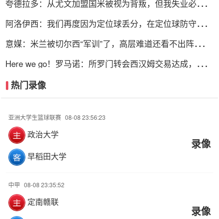
夸德拉多：从尤文加盟国米被视为背叛，但我失业必须寻
找其他选择
阿洛伊西：我们再度因为定位球丢分，在定位球防守上犯
了一些错误
意媒：米兰被切尔西“军训”了，高层难道还看不出阵容短
板？
Here we go！罗马诺：所罗门转会西汉姆交易达成，总价
达700万镑
热门录像
亚洲大学生篮球联赛
08-08 23:56:23
政治大学
录像
早稻田大学
中甲
08-08 23:35:52
定南赣联
录像