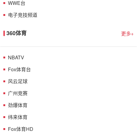
WWE台
电子竞技频道
360体育
更多+
NBATV
Fox体育台
风云足球
广州竞赛
劲爆体育
纬来体育
Fox体育HD