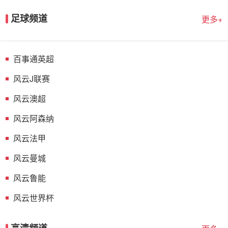
足球频道
更多+
百事通英超
风云J联赛
风云澳超
风云阿森纳
风云法甲
风云曼城
风云鲁能
风云世界杯