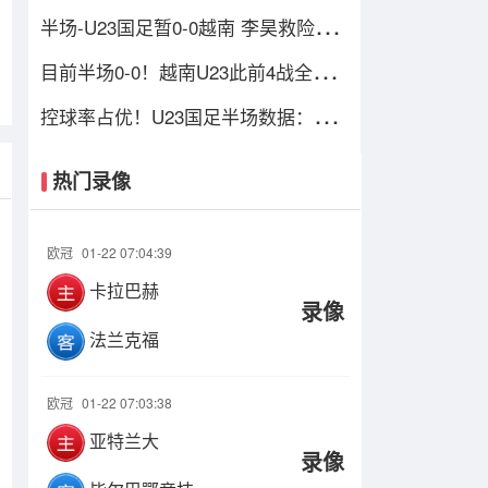
规，对手吃到一张黄牌
半场-U23国足暂0-0越南 李昊救险+造
黄牌 国足控球超6成+4射0正
目前半场0-0！越南U23此前4战全
胜，3场比赛上半场进球
控球率占优！U23国足半场数据：控
球率超6成，射门4-3，射正0-2
热门录像
欧冠
01-22 07:04:39
卡拉巴赫
录像
法兰克福
欧冠
01-22 07:03:38
亚特兰大
录像