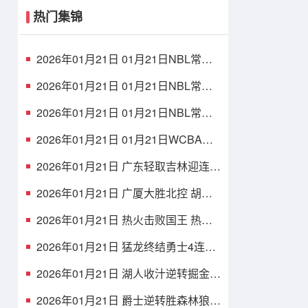
热门集锦
2026年01月21日 01月21日NBL常规
赛 山东蜜獾 94 - 101 焦作文旅 全场集
锦
2026年01月21日 01月21日NBL常规
赛 长沙勇胜 96 - 108 江西鲸裕清酒 全
场集锦
2026年01月21日 01月21日NBL常规
赛 张家口体文旅 75 - 97 湖北文旅 全
场集锦
2026年01月21日 01月21日WCBA常
规赛 陕西女篮 77 - 103 山东女篮 全场
集锦
2026年01月21日 广东轻取吉林迎连胜
奎因42+7+8 徐杰15+6 姜伟泽27分
2026年01月21日 广厦大胜北控 胡金
秋22+7 布朗26+6 廖三宁9中3
2026年01月21日 热火击败国王 热巴
25+7+5 威少22+6+6失误 德罗赞两度
引冲突
2026年01月21日 猛龙终结勇士4连胜
奎克利平最高40分 库里16中6 库明加
20分
2026年01月21日 湖人收汁逆转掘金
东契奇38+13+10 老詹准三双 穆雷下
半场2分
2026年01月21日 爵士逆转胜森林狼