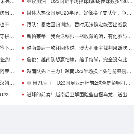
球未丢，
继续加油！U23国足半场控球超6成传球数多130，
多名主力在替补席
伤出
媒体人热议国足U23半场：好像换了支队伍，争取
吃巧克力味巧克力
也不能
跟队：恩佐回归训练，暂时无法确定能否出战欧冠
对阵帕福斯
守拼一
斯帕莱蒂：我会送穆帅一瓶收藏的酒，有他参与比
赛必须做不同准备
签下后
越南最后一攻往回传球，澳大利亚主裁判果断吹响
中场哨
，签约至
詹俊：越南队想赢怕输，缩手缩脚，完全没有此前
四场比赛的气势
、阿莱
越南队先上主力！越南U23半场换上头号前锋阮庭
北，本届3球1助
汉姆，
真·带刀后卫！U23国足亚洲杯前2球全是彭啸打
进，爆射+头球入网
23国
进球的前奏！越南后卫解围险些自摆乌龙，送出角
球后U23国足破门