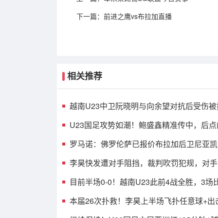
下一篇：
前进之鹰vs布拉加直播
相关推荐
越南U23中卫阮晓明与向余望对抗后受伤被
阮德英替补登场
U23国足攻势如潮！鲍盛鑫精准传中，后点
没有顶到皮球
罗马诺：佛罗伦萨已报价布拉加后卫尼亚凯
案租借+买断选项
李昊快发遭对手阻挡，裁判吹罚犯规，对手
张黄牌
目前半场0-0！越南U23此前4战全胜，3场
场进球
本届26次扑救！李昊上半场飞扑任意球+出
险情 还造对手一黄