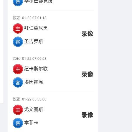
毕尔巴鄂竞技
欧冠
01-22 07:01:13
拜仁慕尼黑
录像
圣吉罗斯
欧冠
01-22 07:00:58
纽卡斯尔联
录像
埃因霍温
欧冠
01-22 05:53:00
尤文图斯
录像
本菲卡