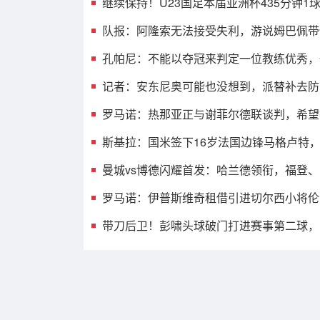
继续保持！U23国足本届亚洲杯435分钟1
仍保持0失球纪录
队报：阿隆索无法接受失利，游说姆巴佩带
战，建议打封闭被拒
孔帕尼：不能以夺冠来判定一位教练优秀，
以降级判定他糟糕
记者：安东尼奥可能也没想到，派替补去防
拼，结果攻了半场
罗马诺：热那亚正与谢菲尔德联谈判，希望
卫泽特斯特罗姆
斯基拉：国米签下16岁法国边锋马格卢特
2028年
曼城vs博德闪耀首发：哈兰德领衔，福登
恩、刘易斯先发
罗马诺：伊普斯维奇租借引进切尔西小将伦
若买断有回购条款
带刀后卫！彭啸头球破门打进赛事第二球，U
足1-0领先越南！