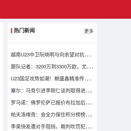
热门新闻
更多
越南U23中卫阮晓明与向余望对抗后
受伤被换下，阮德英替补登场
跟队记者：3200万到3300万欧，尤文
对马特塔的第二份报价仍遭拒绝
U23国足攻势如潮！鲍盛鑫精准传
中，后点的杨希没有顶到皮球
塞尔：马竞引进李刚仁谈判取得进
展，还有意埃德森和若昂·戈麦斯
罗马诺：佛罗伦萨已报价布拉加后卫
尼亚凯特，方案租借+买断选项
帕夫洛维奇：会全力保住积分榜榜首
位置；格雷茨卡是我的支柱
李昊快发遭对手阻挡，裁判吹罚犯