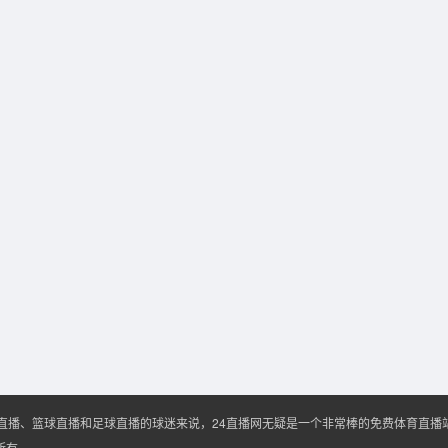
A直播、篮球直播和足球直播的球迷来说，24直播网无疑是一个非常棒的免费体育直
权所有