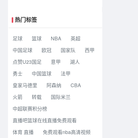
基昂特·乔治生涯新高43分 爱德华兹
38+8
热门标签
足球
篮球
NBA
英超
中国足球
欧冠
国家队
西甲
点赞U23国足
意甲
湖人
勇士
中国篮球
法甲
皇家马德里
阿森纳
CBA
火箭
转载
国际米兰
中超联赛积分榜
直播吧篮球在线直播免费观看
体育 直播
免费观看nba高清视频