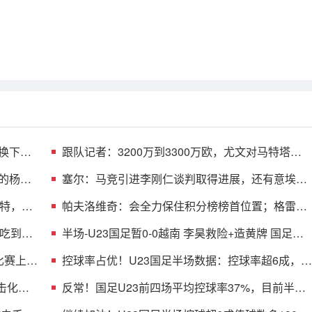
换下，
跟队记者：3200万到3300万欧，尤文对马特塔的
第二份报价仍遭拒绝
的杨希
塞尔：马竞引进李刚仁谈判取得进展，还有意埃德
森和若昂·戈麦斯
特，方
帕夫洛维奇：会全力保住积分榜榜首位置；格雷茨
卡是我的支柱
吃到一
半场-U23国足暂0-0越南 李昊救险+造黄牌 国足控
球超6成+4射0正
比赛上半
控球率占优！U23国足半场数据：控球率超6成，射
门4-3，射正0-2
击化解
反常！国足U23前四场平均控球率37%，目前半场
控球率高达64%