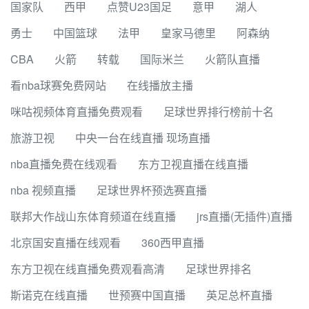
国家队
西甲
点赞U23国足
意甲
湖人
勇士
中国篮球
法甲
皇家马德里
阿森纳
CBA
火箭
转载
国际米兰
火箭队直播
看nba球赛免费网站
在线播放主播
咪咕视频体育直播免费观看
足球世界排行榜前十名
旅游卫视
中央一台在线直播 现场直播
nba直播免费在线观看
东方卫视直播在线直播
nba 视频直播
足球世界杯预选赛直播
联邦大作战山东体育频道在线直播
jrs直播(无插件)直播
北京国安直播在线观看
360西甲直播
东方卫视在线直播免费观看高清
足球世界排名
斯诺克在线直播
世预赛中国直播
英足总杯直播