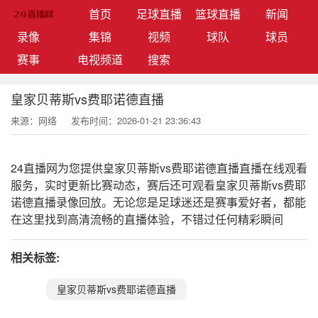
(current)
首页
足球直播
篮球直播
新闻
录像
集锦
视频
球队
球员
赛事
电视频道
搜索
皇家贝蒂斯vs费耶诺德直播
来源：网络
发布时间：2026-01-21 23:36:43
24直播网为您提供皇家贝蒂斯vs费耶诺德直播直播在线观看
服务，实时更新比赛动态，赛后还可观看皇家贝蒂斯vs费耶
诺德直播录像回放。无论您是足球迷还是赛事爱好者，都能
在这里找到高清流畅的直播体验，不错过任何精彩瞬间
相关标签:
皇家贝蒂斯vs费耶诺德直播