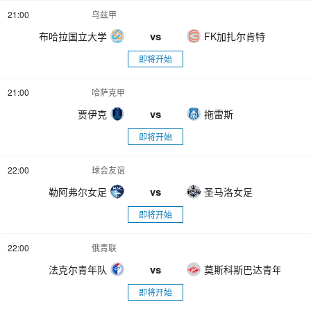
21:00
乌兹甲
vs
布哈拉国立大学
FK加扎尔肯特
即将开始
21:00
哈萨克甲
vs
贾伊克
拖雷斯
即将开始
22:00
球会友谊
vs
勒阿弗尔女足
圣马洛女足
即将开始
22:00
俄青联
vs
法克尔青年队
莫斯科斯巴达青年队
即将开始