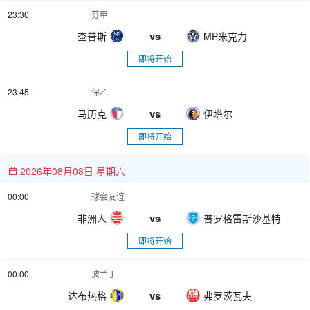
23:30
芬甲
vs
查普斯
MP米克力
即将开始
23:45
保乙
vs
马历克
伊塔尔
即将开始
2026年08月08日 星期六
00:00
球会友谊
vs
非洲人
普罗格雷斯沙基特
即将开始
00:00
波兰丁
vs
达布热格
弗罗茨瓦夫