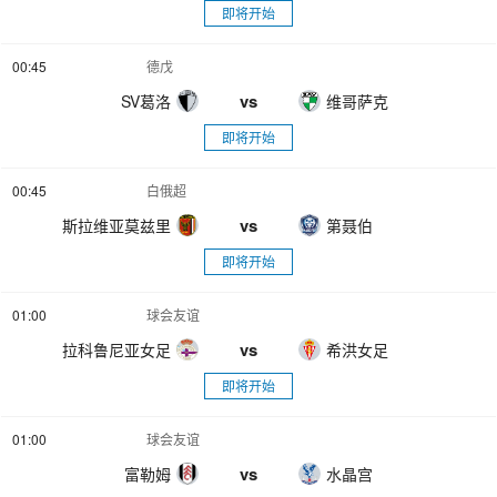
即将开始
00:45
德戊
vs
SV葛洛
维哥萨克
即将开始
00:45
白俄超
vs
斯拉维亚莫兹里
第聂伯
即将开始
01:00
球会友谊
vs
拉科鲁尼亚女足
希洪女足
即将开始
01:00
球会友谊
vs
富勒姆
水晶宫