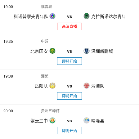
19:00
俄青联
vs
科诺普廖夫青年队
克拉斯诺达尔青年队
高清直播
19:35
中超
vs
北京国安
深圳新鹏城
即将开始
19:38
湘超
vs
岳阳队
湘潭队
即将开始
20:00
贵州五峰杯
vs
紫云三中
晴隆县
即将开始