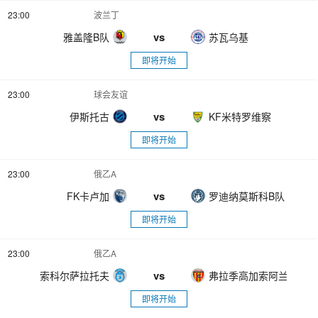
23:00
波兰丁
vs
雅盖隆B队
苏瓦乌基
即将开始
23:00
球会友谊
vs
伊斯托古
KF米特罗维察
即将开始
23:00
俄乙A
vs
FK卡卢加
罗迪纳莫斯科B队
即将开始
23:00
俄乙A
vs
索科尔萨拉托夫
弗拉季高加索阿兰尼亚
即将开始