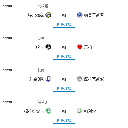
23:00
乌兹超
vs
特尔梅兹
纳曼干新春
即将开始
23:00
芬甲
vs
哈卡
基柏
即将开始
23:30
捷丙
vs
利森B队
摩拉瓦新城
即将开始
23:30
波兰丁
vs
姆拉维安卡
帕利坎
即将开始