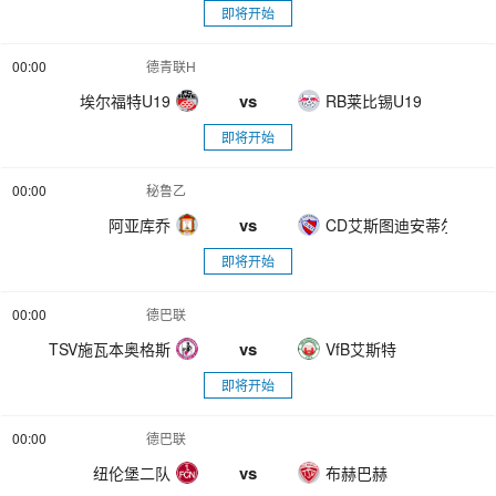
即将开始
00:00
德青联H
vs
埃尔福特U19
RB莱比锡U19
即将开始
00:00
秘鲁乙
vs
阿亚库乔
CD艾斯图迪安蒂尔
即将开始
00:00
德巴联
vs
TSV施瓦本奥格斯堡
VfB艾斯特
即将开始
00:00
德巴联
vs
纽伦堡二队
布赫巴赫