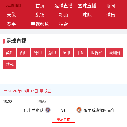
(current)
首页
足球直播
篮球直播
新闻
录像
集锦
视频
球队
球员
赛事
电视频道
搜索
足球直播
英超
西甲
德甲
意甲
法甲
中超
世界杯
欧洲杯
欧冠
2026年08月07日 星期五
16:30
澳昆超
vs
昆士兰狮队
布里斯班狮吼青年队
高清直播