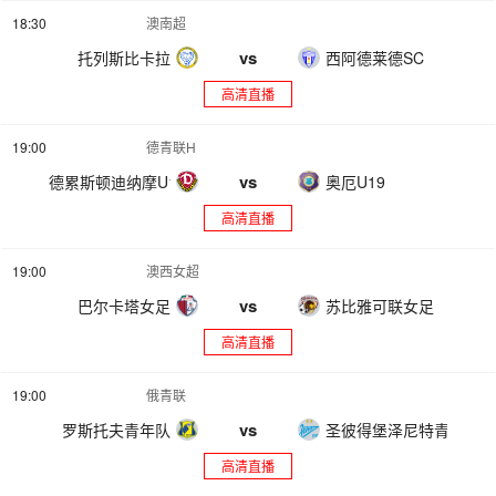
18:30
澳南超
vs
托列斯比卡拉
西阿德莱德SC
高清直播
19:00
德青联H
vs
德累斯顿迪纳摩U19
奥厄U19
高清直播
19:00
澳西女超
vs
巴尔卡塔女足
苏比雅可联女足
高清直播
19:00
俄青联
vs
罗斯托夫青年队
圣彼得堡泽尼特青年队
高清直播