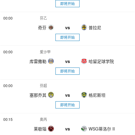
即将开始
00:00
芬乙
vs
奇芬
普拉尼
即将开始
00:00
爱沙甲
vs
库雷撒勒
哈留足球学院
即将开始
00:00
芬超
vs
塞那乔其
格尼斯坦
即将开始
00:15
奥丙
vs
莱歇瑙
WSG蒂洛尔 II