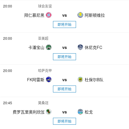
20:00
球会友谊
vs
拜仁慕尼黑
阿斯顿维拉
即将开始
20:00
亚美超
vs
卡潘宝山
休尼克FC
即将开始
20:00
哈萨克甲
vs
FK阿雷斯
杜保尔B队
即将开始
20:45
莫桑冠
vs
费罗瓦里奥利欣加
松戈
即将开始