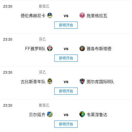
23:30
斯亚乙
vs
德伦弗赫尼卡
拖里格拉瓦
即将开始
23:30
芬乙
vs
FF雅罗B队
雅各布斯塔德
即将开始
23:30
芬乙
vs
古比斯青年队
图尔库国际B队
即将开始
23:30
斯亚乙
vs
贝尔廷齐
韦莱涅鲁达
即将开始