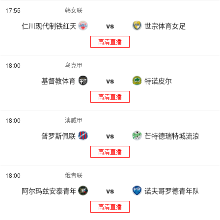
17:55
韩女联
vs
仁川现代制铁红天使女足
世宗体育女足
高清直播
18:00
乌克甲
vs
基督教体育
特诺皮尔
高清直播
18:00
澳威甲
vs
普罗斯佩联
芒特德瑞特城流浪者
高清直播
18:00
俄青联
vs
阿尔玛兹安泰青年队
诺夫哥罗德青年队
高清直播