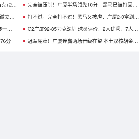
克+2首
完全被压制！广厦半场领先10分，黑马已被打回原
形，郑永刚也无解
铭徽立竿
打不过，完全打不过！黑马又被虐，广厦2-0拿到赛
点，MVP空砍18分
赛一步
G2广厦92-85力克深圳 球员评价：2人优秀，7人及
格，2人低迷
76分
冠军底蕴！广厦连赢两场晋级在望 本土双核胡金秋
孙铭徽决战立功