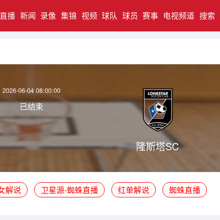
直播
新闻
录像
集锦
视频
球队
球员
赛事
电视频道
搜索
2026-06-04 08:00:00
已结束
隆斯塔SC
女解说
卫星源-蜘蛛直播
红单解说
蜘蛛直播