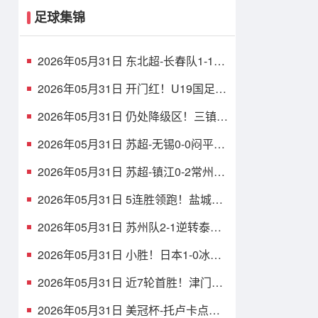
足球集锦
2026年05月31日 东北超-长春队1-1战
平大连队 长春队点球破门大连队补射
扳平
2026年05月31日 开门红！U19国足1-
0十人沙特U21 张家鸣造乌龙下轮战民
主刚果U23
2026年05月31日 仍处降级区！三镇1-
1玉昆8轮不胜 卡迪斯连续7场破门黄
紫昌扳平
2026年05月31日 苏超-无锡0-0闷平南
京 无锡2胜2平积8分 南京1胜2平1负
积5分
2026年05月31日 苏超-镇江0-2常州吞
四连败仍垫底 常州精彩任意球配合李
霄鹏破门
2026年05月31日 5连胜领跑！盐城队
1-0扬州队 张文骏点射破门 扬州队5场
仅1胜
2026年05月31日 苏州队2-1逆转泰州
队 刘俊伯、寇程破门 卫冕冠军新赛季
1胜3负
2026年05月31日 小胜！日本1-0冰岛
吉田麻也完成国脚谢幕战小川航基替
补头球绝杀
2026年05月31日 近7轮首胜！津门虎
1-0英博仍中超垫底，科尔多瓦处子球
制胜
2026年05月31日 美冠杯-托卢卡点球