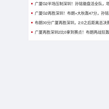
广厦G2半场压制深圳！孙铭徽盘活全队，塔
发齐爆，托弗9中1
广厦G2再胜深圳！布朗+大秋轰47分，孙
见影，贺希宁打铁
布朗30分广厦再胜深圳，2:0之后距离总决
之遥
广厦再胜深圳2比0拿到赛点！布朗两战狂轰