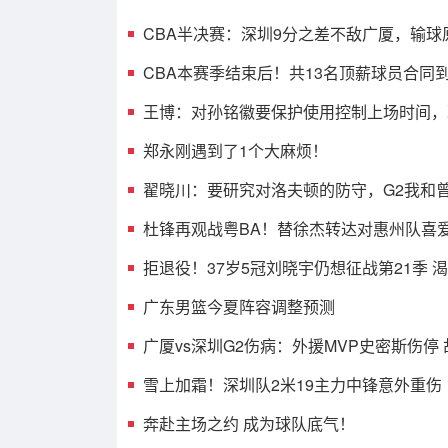
CBA半决赛：深圳9分之差不敌广厦，输球
光，3人表现不佳
CBA本赛季结束后！共13名顶薪球员合同
人或遭哄抢
王博：对孙铭徽要保护使用控制上场时间，
考虑总决赛的事
郑永刚遇到了1个大麻烦！
翟晓川：要研究对洛夫顿的防守，G2我和
消耗效果不错
杜锋再观战粤BA！替徐杰转达对惠州队喜
球迷相约大排档！
拒退役！37岁5冠刘晓宇仍想征战第21季 
兼任球员+助教
广东男篮今夏阵容调整预测
广厦vs深圳G2伤病：外援MVP史密斯伤停
王浩然无碍可出战
雪上加霜！深圳队2米19主力中锋意外重伤
奔赴主场之约 成为球队底气！