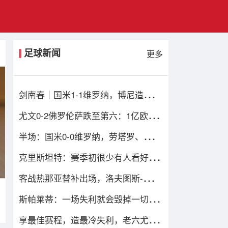
足球新闻
更多
剑南春｜国米1-1维罗纳，博尼造乌
龙，鲍伊绝平比分
尤文0-2佛罗伦萨跌至第六：1亿欧损
失当头，四重困局谁能破解？
半场：国米0-0维罗纳，劳塔罗、姆希
塔良造险
克里斯坦特：赛季初很少有人看好我
们，但我们配得上进前四
客战热那亚替补出场，洛夫图斯-奇克
迎来米兰生涯百场
斯帕莱蒂：一场失利就会毁掉一切的
观念是错的；输球责任在我
享最佳赛程，造最冷失利，老六尤文