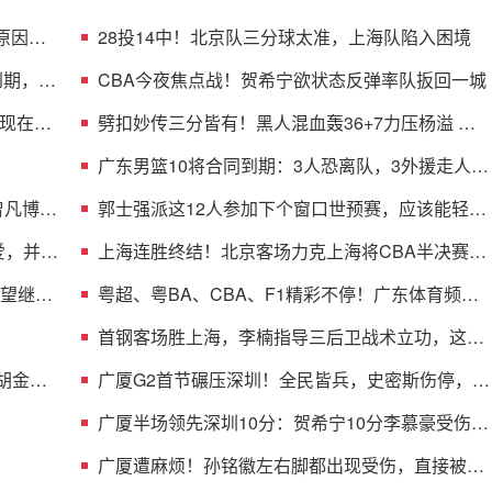
原因曝
28投14中！北京队三分球太准，上海队陷入困境
到期，多
CBA今夜焦点战！贺希宁欲状态反弹率队扳回一城
现在不
劈扣妙传三分皆有！黑人混血轰36+7力压杨溢 男
篮未来十年主控？
广东男篮10将合同到期：3人恐离队，3外援走人，
1将或转型教练
曾凡博的
郭士强派这12人参加下个窗口世预赛，应该能轻松
击败日本男篮
爱，并与
上海连胜终结！北京客场力克上海将CBA半决赛大
比分扳成1-1
渴望继续
粤超、粤BA、CBA、F1精彩不停！广东体育频道
本周节目单盛宴来袭
首钢客场胜上海，李楠指导三后卫战术立功，这阵
容比国家队强
 胡金秋
广厦G2首节碾压深圳！全民皆兵，史密斯伤停，贺
希宁+托弗太铁了
广厦半场领先深圳10分：贺希宁10分李慕豪受伤
布朗约翰逊均15分
广厦遭麻烦！孙铭徽左右脚都出现受伤，直接被背
回了更衣室！