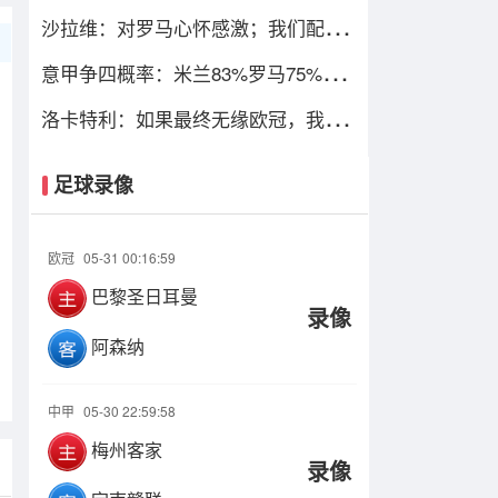
只图财不图四
沙拉维：对罗马心怀感激；我们配得
上进入欧冠
意甲争四概率：米兰83%罗马75%，
尤文暴跌仅剩13%
洛卡特利：如果最终无缘欧冠，我们
必须进行彻底的审视与评估
足球录像
欧冠
05-31 00:16:59
巴黎圣日耳曼
录像
阿森纳
中甲
05-30 22:59:58
梅州客家
录像