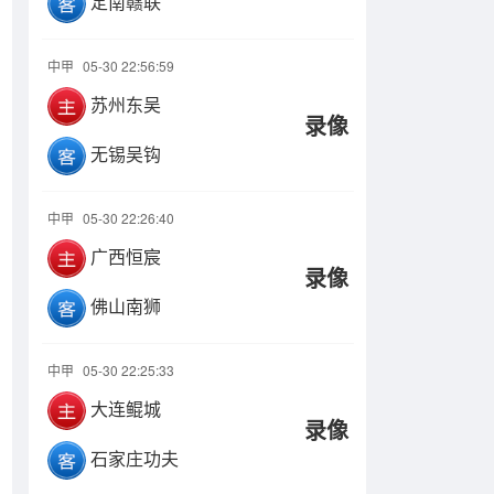
定南赣联
中甲
05-30 22:56:59
苏州东吴
录像
无锡吴钩
中甲
05-30 22:26:40
广西恒宸
录像
佛山南狮
中甲
05-30 22:25:33
大连鲲城
录像
石家庄功夫