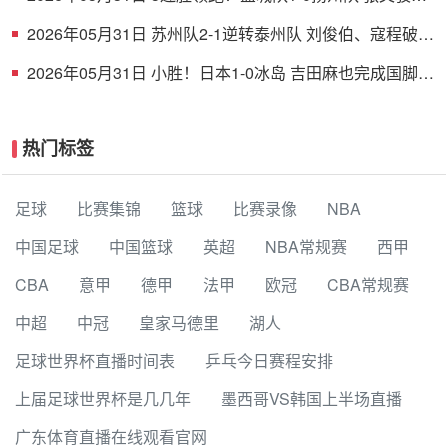
射破门 扬州队5场仅1胜
2026年05月31日 苏州队2-1逆转泰州队 刘俊伯、寇程破门
卫冕冠军新赛季1胜3负
2026年05月31日 小胜！日本1-0冰岛 吉田麻也完成国脚谢
幕战小川航基替补头球绝杀
热门标签
足球
比赛集锦
篮球
比赛录像
NBA
中国足球
中国篮球
英超
NBA常规赛
西甲
CBA
意甲
德甲
法甲
欧冠
CBA常规赛
中超
中冠
皇家马德里
湖人
足球世界杯直播时间表
乒乓今日赛程安排
上届足球世界杯是几几年
墨西哥VS韩国上半场直播
广东体育直播在线观看官网