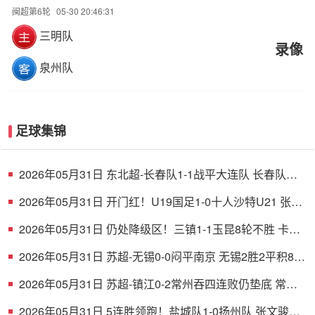
闽超第6轮
05-30 20:46:31
三明队
录像
泉州队
足球集锦
2026年05月31日 东北超-长春队1-1战平大连队 长春队点
球破门大连队补射扳平
2026年05月31日 开门红！U19国足1-0十人沙特U21 张家
鸣造乌龙下轮战民主刚果U23
2026年05月31日 仍处降级区！三镇1-1玉昆8轮不胜 卡迪
斯连续7场破门黄紫昌扳平
2026年05月31日 苏超-无锡0-0闷平南京 无锡2胜2平积8分
南京1胜2平1负积5分
2026年05月31日 苏超-镇江0-2常州吞四连败仍垫底 常州
精彩任意球配合李霄鹏破门
2026年05月31日 5连胜领跑！盐城队1-0扬州队 张文骏点