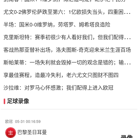
尤文0-2佛罗伦萨跌至第六：1亿欧损失当头，四重困局谁
能破解？
半场：国米0-0维罗纳，劳塔罗、姆希塔良造险
克里斯坦特：赛季初很少有人看好我们，但我们配得上进
前四
客战热那亚替补出场，洛夫图斯-奇克迎来米兰生涯百场
斯帕莱蒂：一场失利就会毁掉一切的观念是错的；输球责
任在我
享最佳赛程，造最冷失利，老六尤文只图财不图四
沙拉维：对罗马心怀感激；我们配得上进入欧冠
足球录像
欧冠
05-31 00:16:59
巴黎圣日耳曼
录像