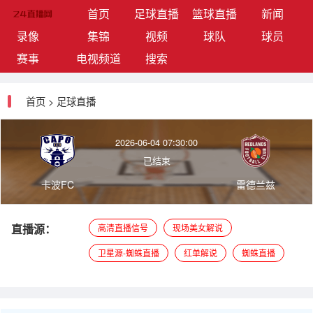
(current)
首页
足球直播
篮球直播
新闻
录像
集锦
视频
球队
球员
赛事
电视频道
搜索
首页
>
足球直播
2026-06-04 07:30:00
已结束
卡波FC
雷德兰兹
直播源：
高清直播信号
现场美女解说
卫星源-蜘蛛直播
红单解说
蜘蛛直播