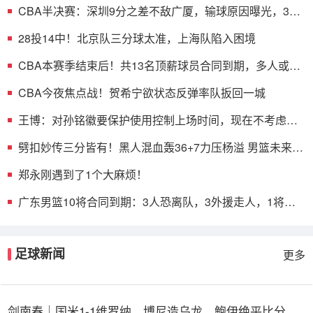
CBA半决赛：深圳9分之差不敌广厦，输球原因曝光，3人
表现不佳
28投14中！北京队三分球太准，上海队陷入困境
CBA本赛季结束后！共13名顶薪球员合同到期，多人或遭
哄抢
CBA今夜焦点战！贺希宁欲状态反弹率队扳回一城
王博：对孙铭徽要保护使用控制上场时间，现在不考虑总
决赛的事
劈扣妙传三分皆有！黑人混血轰36+7力压杨溢 男篮未来十
年主控？
郑永刚遇到了1个大麻烦！
广东男篮10将合同到期：3人恐离队，3外援走人，1将或
转型教练
足球新闻
更多
剑南春｜国米1-1维罗纳，博尼造乌龙，鲍伊绝平比分