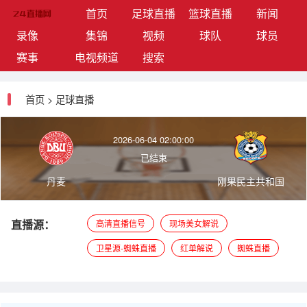
(current)
首页
足球直播
篮球直播
新闻
录像
集锦
视频
球队
球员
赛事
电视频道
搜索
首页
>
足球直播
2026-06-04 02:00:00
已结束
丹麦
刚果民主共和国
直播源：
高清直播信号
现场美女解说
卫星源-蜘蛛直播
红单解说
蜘蛛直播