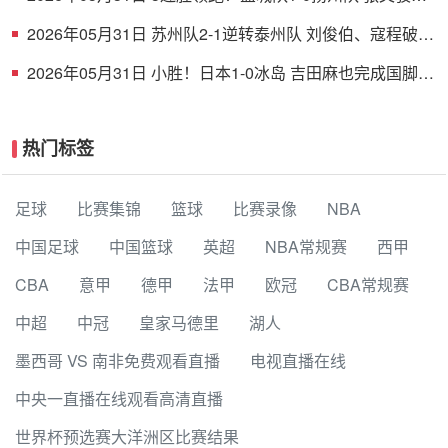
射破门 扬州队5场仅1胜
2026年05月31日 苏州队2-1逆转泰州队 刘俊伯、寇程破门
卫冕冠军新赛季1胜3负
2026年05月31日 小胜！日本1-0冰岛 吉田麻也完成国脚谢
幕战小川航基替补头球绝杀
热门标签
足球
比赛集锦
篮球
比赛录像
NBA
中国足球
中国篮球
英超
NBA常规赛
西甲
CBA
意甲
德甲
法甲
欧冠
CBA常规赛
中超
中冠
皇家马德里
湖人
墨西哥 VS 南非免费观看直播
电视直播在线
中央一直播在线观看高清直播
世界杯预选赛大洋洲区比赛结果