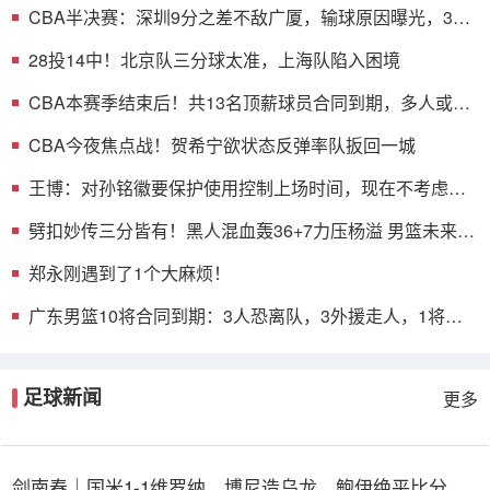
CBA半决赛：深圳9分之差不敌广厦，输球原因曝光，3人
表现不佳
28投14中！北京队三分球太准，上海队陷入困境
CBA本赛季结束后！共13名顶薪球员合同到期，多人或遭
哄抢
CBA今夜焦点战！贺希宁欲状态反弹率队扳回一城
王博：对孙铭徽要保护使用控制上场时间，现在不考虑总
决赛的事
劈扣妙传三分皆有！黑人混血轰36+7力压杨溢 男篮未来十
年主控？
郑永刚遇到了1个大麻烦！
广东男篮10将合同到期：3人恐离队，3外援走人，1将或
转型教练
足球新闻
更多
剑南春｜国米1-1维罗纳，博尼造乌龙，鲍伊绝平比分