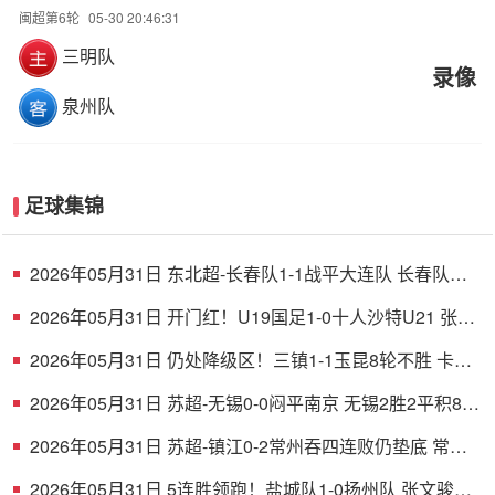
闽超第6轮
05-30 20:46:31
三明队
录像
泉州队
足球集锦
2026年05月31日 东北超-长春队1-1战平大连队 长春队点
球破门大连队补射扳平
2026年05月31日 开门红！U19国足1-0十人沙特U21 张家
鸣造乌龙下轮战民主刚果U23
2026年05月31日 仍处降级区！三镇1-1玉昆8轮不胜 卡迪
斯连续7场破门黄紫昌扳平
2026年05月31日 苏超-无锡0-0闷平南京 无锡2胜2平积8分
南京1胜2平1负积5分
2026年05月31日 苏超-镇江0-2常州吞四连败仍垫底 常州
精彩任意球配合李霄鹏破门
2026年05月31日 5连胜领跑！盐城队1-0扬州队 张文骏点