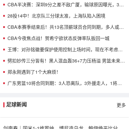
CBA半决赛：深圳9分之差不敌广厦，输球原因曝光，3人
表现不佳
28投14中！北京队三分球太准，上海队陷入困境
CBA本赛季结束后！共13名顶薪球员合同到期，多人或遭
哄抢
CBA今夜焦点战！贺希宁欲状态反弹率队扳回一城
王博：对孙铭徽要保护使用控制上场时间，现在不考虑总
决赛的事
劈扣妙传三分皆有！黑人混血轰36+7力压杨溢 男篮未来十
年主控？
郑永刚遇到了1个大麻烦！
广东男篮10将合同到期：3人恐离队，3外援走人，1将或
转型教练
足球新闻
更多
剑南春｜国米1-1维罗纳，博尼造乌龙，鲍伊绝平比分