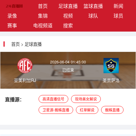
(current)
首页
足球直播
篮球直播
新闻
录像
集锦
视频
球队
球员
赛事
电视频道
搜索
首页
>
足球直播
2026-06-04 01:45:00
已结束
亚美利加RJ
圣贡萨洛
直播源：
高清直播信号
现场美女解说
卫星源-蜘蛛直播
红单解说
蜘蛛直播