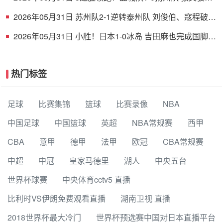
射破门 扬州队5场仅1胜
2026年05月31日 苏州队2-1逆转泰州队 刘俊伯、寇程破门
卫冕冠军新赛季1胜3负
2026年05月31日 小胜！日本1-0冰岛 吉田麻也完成国脚谢
幕战小川航基替补头球绝杀
热门标签
足球
比赛集锦
篮球
比赛录像
NBA
中国足球
中国篮球
英超
NBA常规赛
西甲
CBA
意甲
德甲
法甲
欧冠
CBA常规赛
中超
中冠
皇家马德里
湖人
中央五台
世界杯球赛
中央体育cctv5 直播
比利时VS伊朗免费观看直播
湖南卫视 直播
2018世界杯最大冷门
世界杯预选赛中国对日本直播平台