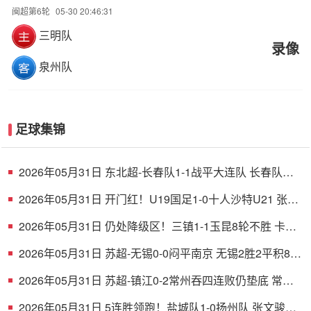
闽超第6轮
05-30 20:46:31
三明队
录像
泉州队
足球集锦
2026年05月31日 东北超-长春队1-1战平大连队 长春队点
球破门大连队补射扳平
2026年05月31日 开门红！U19国足1-0十人沙特U21 张家
鸣造乌龙下轮战民主刚果U23
2026年05月31日 仍处降级区！三镇1-1玉昆8轮不胜 卡迪
斯连续7场破门黄紫昌扳平
2026年05月31日 苏超-无锡0-0闷平南京 无锡2胜2平积8分
南京1胜2平1负积5分
2026年05月31日 苏超-镇江0-2常州吞四连败仍垫底 常州
精彩任意球配合李霄鹏破门
2026年05月31日 5连胜领跑！盐城队1-0扬州队 张文骏点