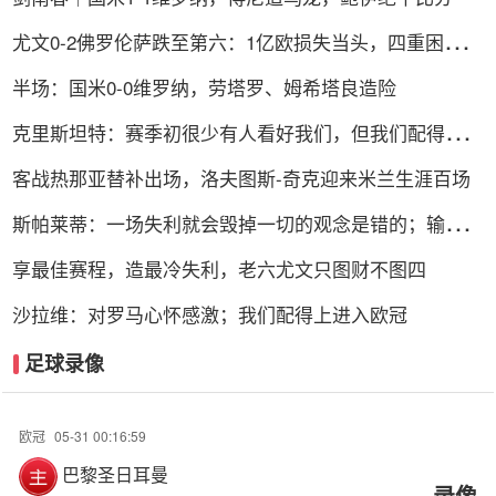
尤文0-2佛罗伦萨跌至第六：1亿欧损失当头，四重困局谁
能破解？
半场：国米0-0维罗纳，劳塔罗、姆希塔良造险
克里斯坦特：赛季初很少有人看好我们，但我们配得上进
前四
客战热那亚替补出场，洛夫图斯-奇克迎来米兰生涯百场
斯帕莱蒂：一场失利就会毁掉一切的观念是错的；输球责
任在我
享最佳赛程，造最冷失利，老六尤文只图财不图四
沙拉维：对罗马心怀感激；我们配得上进入欧冠
足球录像
欧冠
05-31 00:16:59
巴黎圣日耳曼
录像