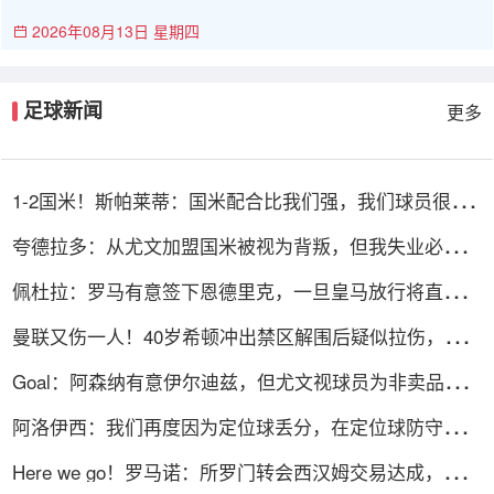
2026年08月13日 星期四
足球新闻
更多
1-2国米！斯帕莱蒂：国米配合比我们强，我们球员很棒
整体是关键
夸德拉多：从尤文加盟国米被视为背叛，但我失业必须寻
找其他选择
佩杜拉：罗马有意签下恩德里克，一旦皇马放行将直接加
入争夺战
曼联又伤一人！40岁希顿冲出禁区解围后疑似拉伤，被换
下
Goal：阿森纳有意伊尔迪兹，但尤文视球员为非卖品，除
非天价购买
阿洛伊西：我们再度因为定位球丢分，在定位球防守上犯
了一些错误
Here we go！罗马诺：所罗门转会西汉姆交易达成，总价