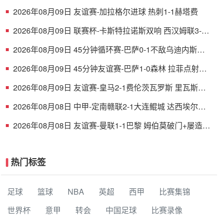
德保罗破门展示梅西球衣
2026年08月09日 友谊赛-加拉格尔进球 热刺1-1赫塔费
2026年08月09日 联赛杯-卡斯特拉诺斯双响 西汉姆联3-1
朴茨茅斯
2026年08月09日 45分钟循环赛-巴萨0-1不敌乌迪内斯无
缘冠军 巴约挑射绝杀
2026年08月09日 45分钟友谊赛-巴萨1-0森林 拉菲点射费
尔明造点 两队各一次中柱
2026年08月09日 友谊赛-皇马2-1费伦茨瓦罗斯 里瓦斯建
功埃斯皮破门巴尔韦德助攻
2026年08月08日 中甲-定南赣联2-1大连鲲城 达西埃尔两
分钟两球
2026年08月08日 友谊赛-曼联1-1巴黎 姆伯莫破门+屡造险
姆巴耶建功芒特伤退
热门标签
足球
篮球
NBA
英超
西甲
比赛集锦
世界杯
意甲
转会
中国足球
比赛录像