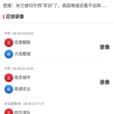
达700万镑
意媒：米兰被切尔西“军训”了，高层难道还看不出阵容短
板？
足球录像
中甲
08-08 23:35:52
定南赣联
录像
大连鲲城
中甲
08-08 23:18:35
南京城市
录像
南通支云
东北超第6轮
08-08 23:17:37
哈尔滨队