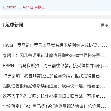
2026年08月11日 星期二
足球新闻
更多
HWG！罗马诺：罗马签马竞右后卫莫利纳达成协议，总
价1800万欧
泰晤士：因凡蒂诺承诺让摩洛哥举办2030世界杯决赛，
以换取支持
ESPN：吉马良斯预计周三前往伦敦，接受体检并与阿森
纳签约
17岁蒙加：我曾非常接近加盟阿森纳，但我觉得自己更适
合曼城
跟队记者谈维尼修斯续约进展：我再说一遍，他要留下
来！！！
这不巧了吗？曼晚：拉什福德回归曼联首战，可能是对阿
莫林的米兰
尘埃落定！TA：皇马签19岁迪奥曼德达协议！总价最高