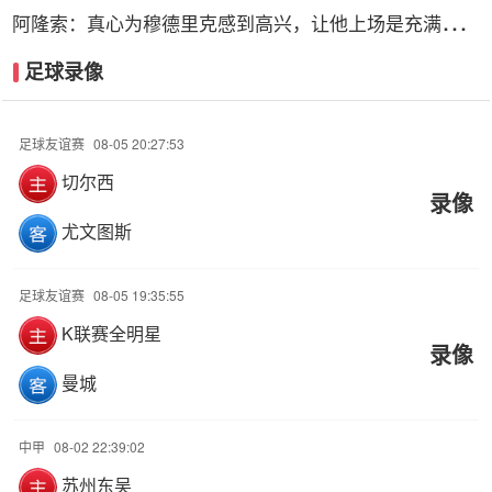
可达1.4亿欧
阿隆索：真心为穆德里克感到高兴，让他上场是充满情感
考量的决定
足球录像
足球友谊赛
08-05 20:27:53
切尔西
录像
尤文图斯
足球友谊赛
08-05 19:35:55
K联赛全明星
录像
曼城
中甲
08-02 22:39:02
苏州东吴