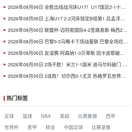
2026年08月06日 全胜出线战河床U17！U17国足2-1十人
药厂U17 赵松源登场1分钟传射
2026年08月06日 上海U17 2-2河床锁定B组第1 吕孟洋点
射阿布力米破门 将战A组第2
2026年08月06日 联盟杯-迈阿密国际4-2圣路易斯 梅西2射
1传 阿伦助攻戴帽
2026年08月06日 巴黎0-3马略卡下场战曼联 巴黎全场控球
近6成+8射3正未果
2026年08月06日 友谊赛-阿森纳1-3贝蒂斯 因卡皮耶破门
难救主 福纳尔斯1射2传
2026年08月05日 2场不胜！米兰1-1国米 迪马尔科破门 恩
昆库造点+点射拉莫斯登场
2026年08月05日 2连败！切尔西0-1尤文 热格罗瓦世界波
制胜穆德里克时隔614天复出
热门标签
足球
篮球
NBA
英超
比赛集锦
西甲
世界杯
意甲
转会
中国足球
比赛录像