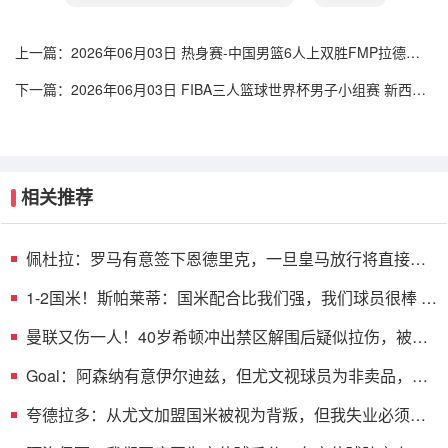
上一篇：
2026年06月03日 热身赛-中国男篮6人上双胜FMP拉德尼
基 王俊杰18+14 徐昕10+8
下一篇：
2026年06月03日 FIBA三人篮球世界杯男子小组赛 新西兰
22 - 19 中国 集锦
相关推荐
佩杜拉：罗马有意签下恩德里克，一旦皇马放行将直接加
入争夺战
1-2国米！斯帕莱蒂：国米配合比我们强，我们球员很棒 整
体是关键
曼联又伤一人！40岁希顿冲出禁区解围后疑似拉伤，被换
下
Goal：阿森纳有意伊尔迪兹，但尤文视球员为非卖品，除
非天价购买
夸德拉多：从尤文加盟国米被视为背叛，但我失业必须寻
找其他选择