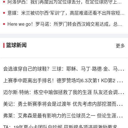
阿洛伊西：我们再度因为定位球丢分，在定位球防守上犯
了一些错误
意媒：米兰被切尔西“军训”了，高层难道还看不出阵容短
板？
Here we go！罗马诺：所罗门转会西汉姆交易达成，总价
达700万镑
篮球新闻
更多
会选谁穿自己的球鞋？三球：耶稣、马丁·路德·金、马尔
科姆·X
上赛季中距离出手排名！德罗赞场均6.3次第1 KD第2 英
格拉姆第3
迈尔斯·特纳：练空中瑜伽拯救了我的生涯 队友还会调侃
我练这个
美记：勇士新赛季将会是过渡年 优先考虑内部挖潜而非
引援
弗莱：艾弗森是最有影响力的三位球员之一 但论生涯成
就保罗出色
TA：19年夏小卡团队向珍妮·巴斯提多项违规激励要求 但