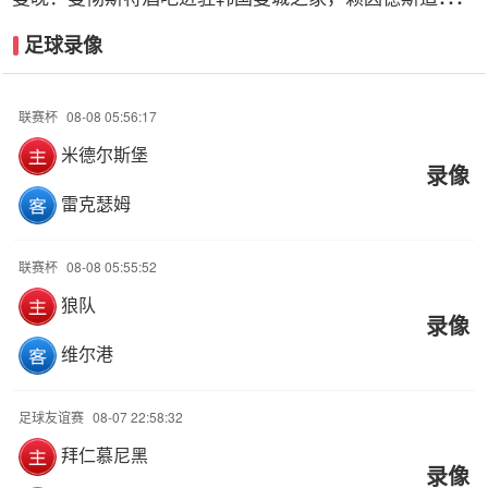
制鸡尾酒
足球录像
联赛杯
08-08 05:56:17
米德尔斯堡
录像
雷克瑟姆
联赛杯
08-08 05:55:52
狼队
录像
维尔港
足球友谊赛
08-07 22:58:32
拜仁慕尼黑
录像