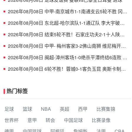
2026年08月08日 中甲-南京城市1-1南通支云5轮不胜 冈萨
雷斯建功董洪麟破门救主
2026年08月08日 东北超-哈尔滨队1-1通辽队 李大宇破门
李明悦神仙球扳平
2026年08月08日 结束5轮不胜！石家庄功夫2-1十人陕西
联合 维尼修斯制胜曹康直红
2026年08月08日 中甲- 梅州客家3-2佛山南狮 维尼梅开二
度
2026年08月08日 闽超-漳州客场1-0绝杀平潭终结6连败 黄
鸿替补登场97分钟破门
2026年08月08日 6轮不胜！蓉城0-1客负玉昆 奥斯卡制胜
玉昆暂第三 蓉城全场1射正
热门标签
足球
篮球
NBA
英超
西甲
比赛集锦
世界杯
意甲
转会
中国足球
比赛录像
德甲
中国篮球
阿根廷
詹姆斯
法甲
CBA