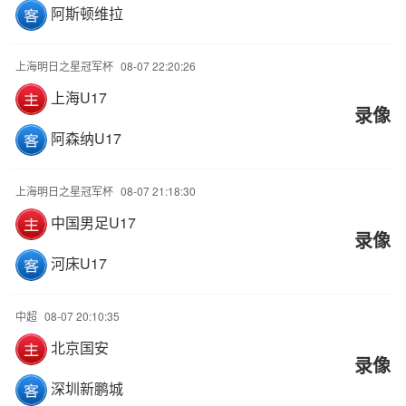
阿斯顿维拉
上海明日之星冠军杯
08-07 22:20:26
上海U17
录像
阿森纳U17
上海明日之星冠军杯
08-07 21:18:30
中国男足U17
录像
河床U17
中超
08-07 20:10:35
北京国安
录像
深圳新鹏城