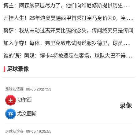
博主：阿森纳高层尽力了，他们向维尼修斯提供历史最丰
厚合同之一
开挂人生！25年迪奥曼德西甲首秀打皇马身价为0，皇马
现1.4亿签下
努萨：我从未动过离开莱比锡的念头，传闻终究只是传闻
加入争夺！每体：弗里克致电试图说服罗德里，球员暂缓
与皇马谈判
谁的锅？阿媒：博卡4将被遗忘在客场，球队大巴不得不
折返寻人
足球录像
足球友谊赛
08-05 20:27:53
切尔西
录像
尤文图斯
足球友谊赛
08-05 19:35:55