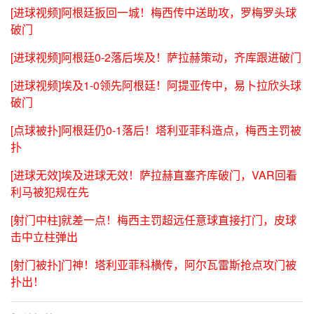
[进球视频]阿根廷扳回一城！梅西传中送助攻，罗梅罗头球
破门
[进球视频]阿根廷0-2落后埃及！萨拉赫策动，齐库跟进破门
[进球视频]埃及1-0领先阿根廷！阿提亚传中，易卜拉欣头球
破门
[点球被扑]阿根廷仍0-1落后！塔利亚菲科造点，梅西主罚被
扑
[进球无效]埃及进球无效！萨拉赫直塞齐库破门，VAR回看
利马被犯规在先
[射门中柱]就差一点！梅西主罚超远任意球直接打门，皮球
击中立柱弹出
[射门被扑]门神！塔利亚菲科横传，阿尔瓦雷斯抢点攻门被
扑出！