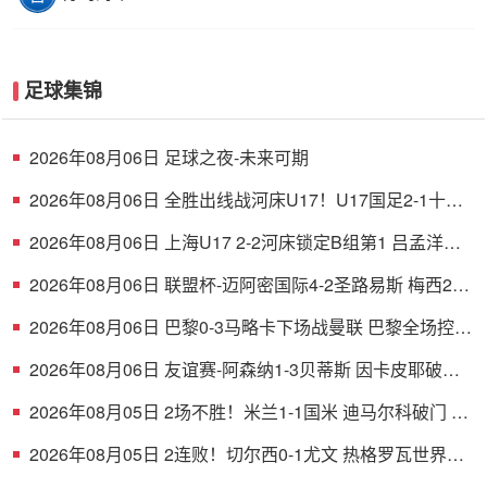
足球集锦
2026年08月06日 足球之夜-未来可期
2026年08月06日 全胜出线战河床U17！U17国足2-1十人
药厂U17 赵松源登场1分钟传射
2026年08月06日 上海U17 2-2河床锁定B组第1 吕孟洋点
射阿布力米破门 将战A组第2
2026年08月06日 联盟杯-迈阿密国际4-2圣路易斯 梅西2射
1传 阿伦助攻戴帽
2026年08月06日 巴黎0-3马略卡下场战曼联 巴黎全场控球
近6成+8射3正未果
2026年08月06日 友谊赛-阿森纳1-3贝蒂斯 因卡皮耶破门
难救主 福纳尔斯1射2传
2026年08月05日 2场不胜！米兰1-1国米 迪马尔科破门 恩
昆库造点+点射拉莫斯登场
2026年08月05日 2连败！切尔西0-1尤文 热格罗瓦世界波
制胜穆德里克时隔614天复出