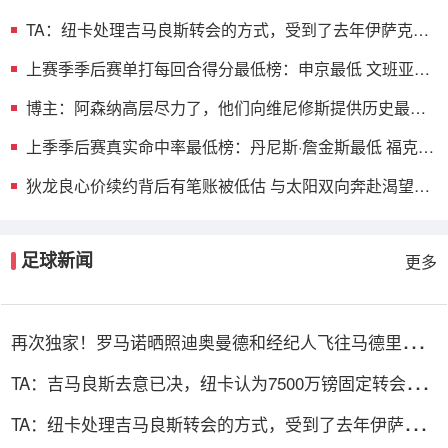
驭
TA：纽卡处理吉马良斯转会的方式，受到了去年伊萨克离
队的影响
上赛季季后赛单打每回合得分最低榜：申京最低 文班亚马
第二低
博主：阿森纳高层尽力了，他们向维尼修斯提供历史最丰
厚合同之一
上季季后赛真实命中率最低榜：丹尼斯·詹金斯最低 福克斯
第6低
狄龙良心价续约背后有笔账被低估 与太阳双向奔赴渴望终
老凤凰城
足球新闻
更多
再次独家！罗马诺晒照迪奥曼德和经纪人飞往马德里：首
张独家照片
TA：吉马良斯去意已决，纽卡认为7500万镑固定转会费
已是不错回报
TA：纽卡处理吉马良斯转会的方式，受到了去年伊萨克
离队的影响