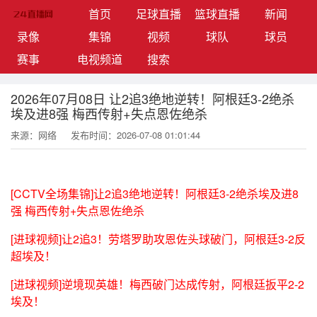
(current)
首页
足球直播
篮球直播
新闻
录像
集锦
视频
球队
球员
赛事
电视频道
搜索
2026年07月08日 让2追3绝地逆转！阿根廷3-2绝杀
埃及进8强 梅西传射+失点恩佐绝杀
来源：网络
发布时间：2026-07-08 01:01:44
[CCTV全场集锦]让2追3绝地逆转！阿根廷3-2绝杀埃及进8
强 梅西传射+失点恩佐绝杀
[进球视频]让2追3！劳塔罗助攻恩佐头球破门，阿根廷3-2反
超埃及！
[进球视频]逆境现英雄！梅西破门达成传射，阿根廷扳平2-2
埃及！