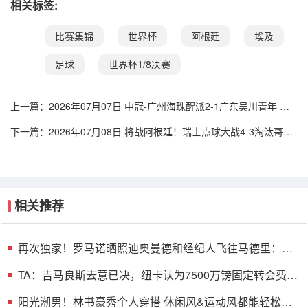
相关标签:
比赛集锦
世界杯
阿根廷
埃及
足球
世界杯1/8决赛
上一篇：
2026年07月07日 中冠-广州海珠醒派2-1广东吴川青年 黎
宇扬梅开二度
下一篇：
2026年07月08日 将战阿根廷！瑞士点球大战4-3淘汰哥伦
比亚 D·桑切斯、库乔失点
相关推荐
再次独家！罗马诺晒照迪奥曼德和经纪人飞往马德里：首
张独家照片
TA：吉马良斯去意已决，纽卡认为7500万镑固定转会费已
是不错回报
阳光潮男！林书豪秀个人穿搭 休闲风&运动风都能轻松驾