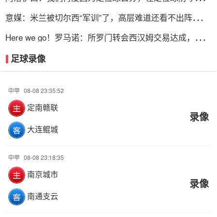
了一些错误
意媒：米兰被切尔西“军训”了，高层难道还看不出阵容短
板？
Here we go！罗马诺：所罗门转会西汉姆交易达成，总价
达700万镑
足球录像
中甲
08-08 23:35:52
定南赣联
录像
大连鲲城
中甲
08-08 23:18:35
南京城市
录像
南通支云