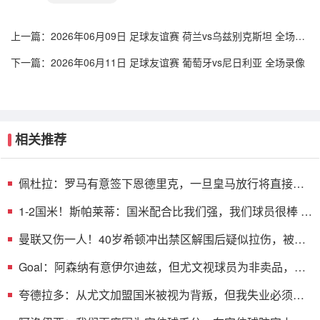
上一篇：
2026年06月09日 足球友谊赛 荷兰vs乌兹别克斯坦 全场录
像
下一篇：
2026年06月11日 足球友谊赛 葡萄牙vs尼日利亚 全场录像
相关推荐
佩杜拉：罗马有意签下恩德里克，一旦皇马放行将直接加
入争夺战
1-2国米！斯帕莱蒂：国米配合比我们强，我们球员很棒 整
体是关键
曼联又伤一人！40岁希顿冲出禁区解围后疑似拉伤，被换
下
Goal：阿森纳有意伊尔迪兹，但尤文视球员为非卖品，除
非天价购买
夸德拉多：从尤文加盟国米被视为背叛，但我失业必须寻
找其他选择