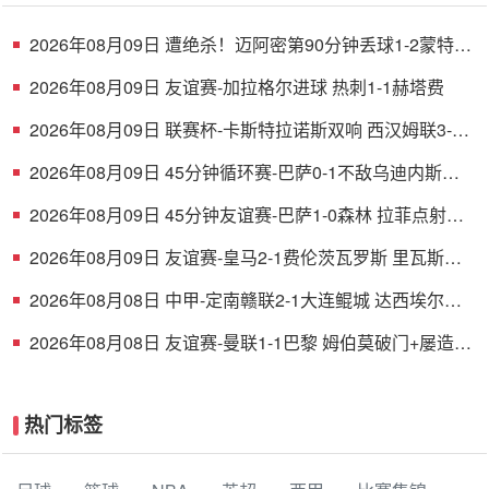
2026年08月09日 遭绝杀！迈阿密第90分钟丢球1-2蒙特雷
德保罗破门展示梅西球衣
2026年08月09日 友谊赛-加拉格尔进球 热刺1-1赫塔费
2026年08月09日 联赛杯-卡斯特拉诺斯双响 西汉姆联3-1
朴茨茅斯
2026年08月09日 45分钟循环赛-巴萨0-1不敌乌迪内斯无
缘冠军 巴约挑射绝杀
2026年08月09日 45分钟友谊赛-巴萨1-0森林 拉菲点射费
尔明造点 两队各一次中柱
2026年08月09日 友谊赛-皇马2-1费伦茨瓦罗斯 里瓦斯建
功埃斯皮破门巴尔韦德助攻
2026年08月08日 中甲-定南赣联2-1大连鲲城 达西埃尔两
分钟两球
2026年08月08日 友谊赛-曼联1-1巴黎 姆伯莫破门+屡造险
姆巴耶建功芒特伤退
热门标签