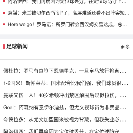
阿洛伊西：我们再度因为定位球丢分，在定位球防守上犯
了一些错误
意媒：米兰被切尔西“军训”了，高层难道还看不出阵容短
板？
Here we go！罗马诺：所罗门转会西汉姆交易达成，总价
达700万镑
足球新闻
更多
佩杜拉：罗马有意签下恩德里克，一旦皇马放行将直接加
入争夺战
1-2国米！斯帕莱蒂：国米配合比我们强，我们球员很棒
整体是关键
曼联又伤一人！40岁希顿冲出禁区解围后疑似拉伤，被换
下
Goal：阿森纳有意伊尔迪兹，但尤文视球员为非卖品，除
非天价购买
夸德拉多：从尤文加盟国米被视为背叛，但我失业必须寻
找其他选择
阿洛伊西：我们再度因为定位球丢分，在定位球防守上犯