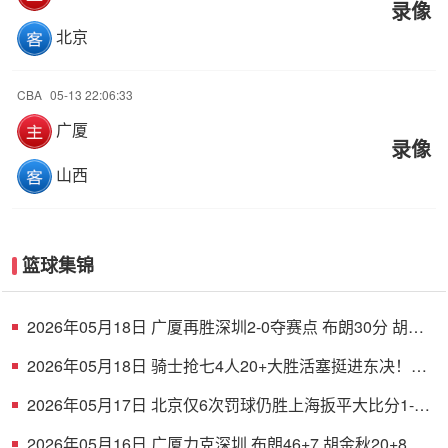
录像
北京
CBA
05-13 22:06:33
广厦
录像
山西
篮球集锦
2026年05月18日 广厦再胜深圳2-0夺赛点 布朗30分 胡金
秋17+8 贺希宁16中6
2026年05月18日 骑士抢七4人20+大胜活塞挺进东决！米
切尔26+5+7 梅里尔23分
2026年05月17日 北京仅6次罚球仍胜上海扳平大比分1-1
陈盈骏26分 古德温32分
2026年05月16日 广厦力克深圳 布朗46+7 胡金秋20+8 孙