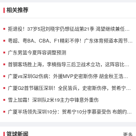
相关推荐
拒退役！37岁5冠刘晓宇仍想征战第21季 渴望继续兼任球
员+助教
粤超、粤BA、CBA、F1精彩不停！广东体育频道本周节目
单盛宴来袭
广东男篮今夏阵容调整预测
首钢客场胜上海，李楠指导三后卫战术立功，这阵容比国
家队强
广厦vs深圳G2伤病：外援MVP史密斯伤停 胡金秋王浩然
无碍可出战
广厦G2首节碾压深圳！全民皆兵，史密斯伤停，贺希宁
+托弗太铁了
雪上加霜！深圳队2米19主力中锋意外重伤
广厦半场领先深圳10分：贺希宁10分李慕豪受伤 布朗约翰
逊均15分
篮球新闻
更多