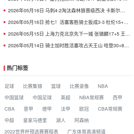
铭徽12+8 贺希宁11中3
2026年05月16日 马刺4-2淘汰森林狼晋级西决 卡斯尔
32+11 文班19+6 华子24分
2026年05月16日 抢七！活塞客胜骑士扳成3-3 杜伦15+11
哈登23+7+4断+8失误
2026年05月15日 上海力克北京先下一城 张镇麟17+5 王哲
林10+10 周琦13+9
2026年05月14日 骑士加时胜活塞攻占天王山 哈登30+8+6
坎宁安空砍39+7+9
热门标签
足球
比赛集锦
篮球
比赛录像
NBA
中国篮球
中国足球
英超
NBA常规赛
西甲
CBA
意甲
德甲
法甲
欧冠
CBA常规赛
中超
皇家马德里
湖人
阿森纳
2022世界杯预选赛赛程表
广东体育高清频道