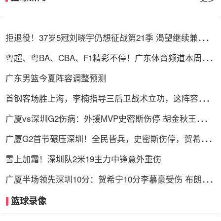
拒退役！37岁5冠刘晓宇仍想征战第21季 渴望继续兼任球
员+助教
粤超、粤BA、CBA、F1精彩不停！广东体育频道本周节
目单盛宴来袭
广东男篮今夏阵容调整预测
首钢客场胜上海，李楠指导三后卫战术立功，这阵容比国
家队强
广厦vs深圳G2伤病：外援MVP史密斯伤停 胡金秋王浩然
无碍可出战
广厦G2首节碾压深圳！全民皆兵，史密斯伤停，贺希宁
+托弗太铁了
雪上加霜！深圳队2米19主力中锋意外重伤
广厦半场领先深圳10分：贺希宁10分李慕豪受伤 布朗约
翰逊均15分
篮球录像