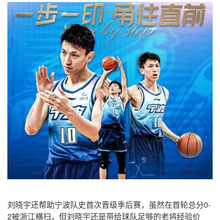
刘晓宇还帮助宁波队史首次晋级季后赛，虽然在首轮总分0-
2被浙江横扫，但刘晓宇还是带给球队足够的老将经验价