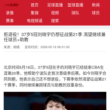
(current)
首页
足球直播
篮球直播
新闻
录像
集锦
视频
球队
球员
赛事
电视频道
搜索
拒退役！37岁5冠刘晓宇仍想征战第21季 渴望继续兼
任球员+助教
来源：网络
发布时间：2026-05-19 06:01:00
北京时间5月18日，37岁5冠在手的刘晓宇已经结束CBA生
涯第20季，他帮助宁波队史首次晋级季后赛。如今刘晓宇合
同到期，他表示自己还不想退役，下赛季依然渴望征战第21
个赛季，同时继续兼顾球员与助教的双重身份。