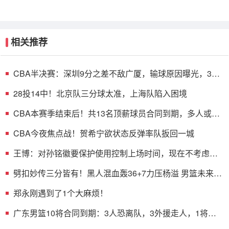
相关推荐
CBA半决赛：深圳9分之差不敌广厦，输球原因曝光，3人
表现不佳
28投14中！北京队三分球太准，上海队陷入困境
CBA本赛季结束后！共13名顶薪球员合同到期，多人或遭
哄抢
CBA今夜焦点战！贺希宁欲状态反弹率队扳回一城
王博：对孙铭徽要保护使用控制上场时间，现在不考虑总
决赛的事
劈扣妙传三分皆有！黑人混血轰36+7力压杨溢 男篮未来十
年主控？
郑永刚遇到了1个大麻烦！
广东男篮10将合同到期：3人恐离队，3外援走人，1将或
转型教练