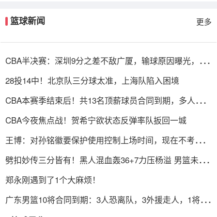
篮球新闻
更多
CBA半决赛：深圳9分之差不敌广厦，输球原因曝光，3人
表现不佳
28投14中！北京队三分球太准，上海队陷入困境
CBA本赛季结束后！共13名顶薪球员合同到期，多人或遭
哄抢
CBA今夜焦点战！贺希宁欲状态反弹率队扳回一城
王博：对孙铭徽要保护使用控制上场时间，现在不考虑总
决赛的事
劈扣妙传三分皆有！黑人混血轰36+7力压杨溢 男篮未来
十年主控？
郑永刚遇到了1个大麻烦！
广东男篮10将合同到期：3人恐离队，3外援走人，1将或
转型教练