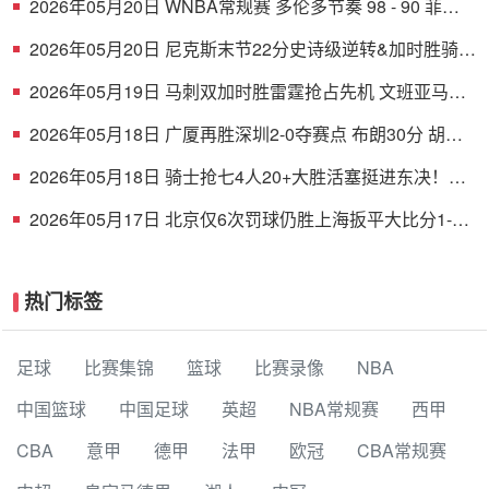
2026年05月20日 WNBA常规赛 多伦多节奏 98 - 90 菲尼
克斯水星 全场集锦
2026年05月20日 尼克斯末节22分史诗级逆转&加时胜骑士
布伦森38+6 哈登16中5
2026年05月19日 马刺双加时胜雷霆抢占先机 文班亚马
41+24 哈珀24+11+6+7断
2026年05月18日 广厦再胜深圳2-0夺赛点 布朗30分 胡金
秋17+8 贺希宁16中6
2026年05月18日 骑士抢七4人20+大胜活塞挺进东决！米
切尔26+5+7 梅里尔23分
2026年05月17日 北京仅6次罚球仍胜上海扳平大比分1-1
陈盈骏26分 古德温32分
热门标签
足球
比赛集锦
篮球
比赛录像
NBA
中国篮球
中国足球
英超
NBA常规赛
西甲
CBA
意甲
德甲
法甲
欧冠
CBA常规赛