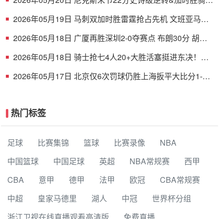
布伦森38+6 哈登16中5
2026年05月19日 马刺双加时胜雷霆抢占先机 文班亚马
41+24 哈珀24+11+6+7断
2026年05月18日 广厦再胜深圳2-0夺赛点 布朗30分 胡金
秋17+8 贺希宁16中6
2026年05月18日 骑士抢七4人20+大胜活塞挺进东决！米
切尔26+5+7 梅里尔23分
2026年05月17日 北京仅6次罚球仍胜上海扳平大比分1-1
陈盈骏26分 古德温32分
热门标签
足球
比赛集锦
篮球
比赛录像
NBA
中国篮球
中国足球
英超
NBA常规赛
西甲
CBA
意甲
德甲
法甲
欧冠
CBA常规赛
中超
皇家马德里
湖人
中冠
世界杯分组
浙江卫视在线直播观看高清版
免费直播