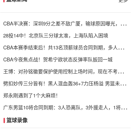
CBA半决赛：深圳9分之差不敌广厦，输球原因曝光，3人
表现不佳
28投14中！北京队三分球太准，上海队陷入困境
CBA本赛季结束后！共13名顶薪球员合同到期，多人或遭
哄抢
CBA今夜焦点战！贺希宁欲状态反弹率队扳回一城
王博：对孙铭徽要保护使用控制上场时间，现在不考虑总
决赛的事
劈扣妙传三分皆有！黑人混血轰36+7力压杨溢 男篮未来
十年主控？
郑永刚遇到了1个大麻烦！
广东男篮10将合同到期：3人恐离队，3外援走人，1将或
转型教练
篮球录像