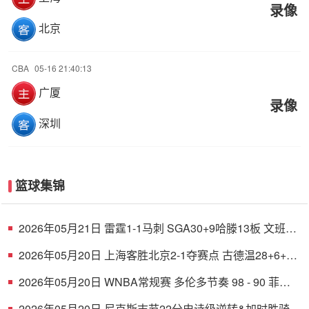
录像
北京
CBA
05-16 21:40:13
广厦
录像
深圳
篮球集锦
2026年05月21日 雷霆1-1马刺 SGA30+9哈滕13板 文班
21+17+4帽 杰伦威哈珀伤退
2026年05月20日 上海客胜北京2-1夺赛点 古德温28+6+6
白边18+11 周琦7+8+4帽
2026年05月20日 WNBA常规赛 多伦多节奏 98 - 90 菲尼
克斯水星 全场集锦
2026年05月20日 尼克斯末节22分史诗级逆转&加时胜骑士