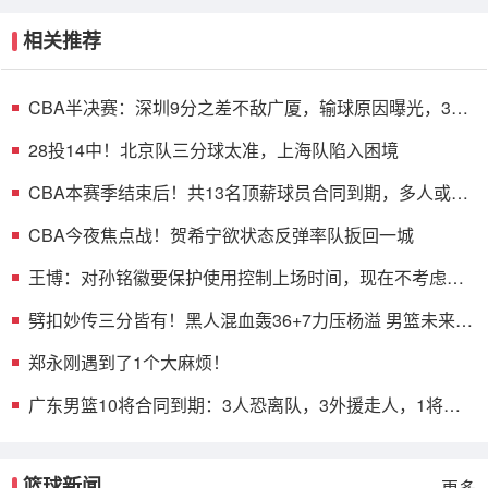
相关推荐
CBA半决赛：深圳9分之差不敌广厦，输球原因曝光，3人
表现不佳
28投14中！北京队三分球太准，上海队陷入困境
CBA本赛季结束后！共13名顶薪球员合同到期，多人或遭
哄抢
CBA今夜焦点战！贺希宁欲状态反弹率队扳回一城
王博：对孙铭徽要保护使用控制上场时间，现在不考虑总
决赛的事
劈扣妙传三分皆有！黑人混血轰36+7力压杨溢 男篮未来十
年主控？
郑永刚遇到了1个大麻烦！
广东男篮10将合同到期：3人恐离队，3外援走人，1将或
转型教练
篮球新闻
更多