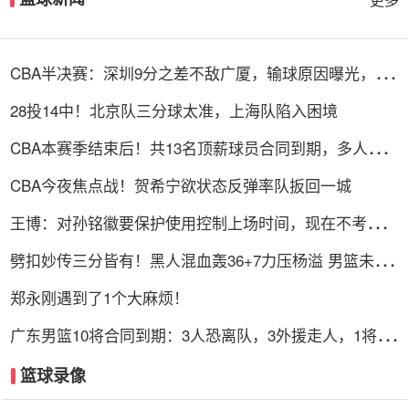
CBA半决赛：深圳9分之差不敌广厦，输球原因曝光，3人
表现不佳
28投14中！北京队三分球太准，上海队陷入困境
CBA本赛季结束后！共13名顶薪球员合同到期，多人或遭
哄抢
CBA今夜焦点战！贺希宁欲状态反弹率队扳回一城
王博：对孙铭徽要保护使用控制上场时间，现在不考虑总
决赛的事
劈扣妙传三分皆有！黑人混血轰36+7力压杨溢 男篮未来
十年主控？
郑永刚遇到了1个大麻烦！
广东男篮10将合同到期：3人恐离队，3外援走人，1将或
转型教练
篮球录像