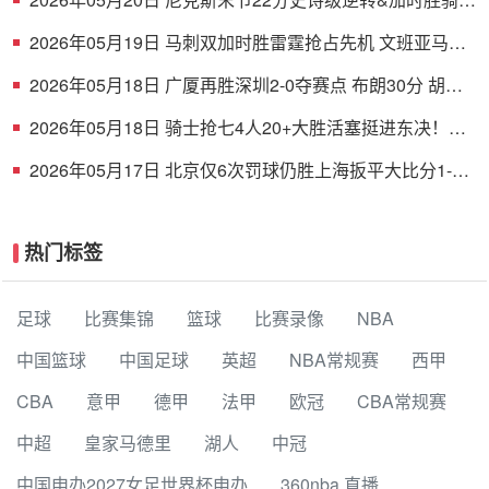
布伦森38+6 哈登16中5
2026年05月19日 马刺双加时胜雷霆抢占先机 文班亚马
41+24 哈珀24+11+6+7断
2026年05月18日 广厦再胜深圳2-0夺赛点 布朗30分 胡金
秋17+8 贺希宁16中6
2026年05月18日 骑士抢七4人20+大胜活塞挺进东决！米
切尔26+5+7 梅里尔23分
2026年05月17日 北京仅6次罚球仍胜上海扳平大比分1-1
陈盈骏26分 古德温32分
热门标签
足球
比赛集锦
篮球
比赛录像
NBA
中国篮球
中国足球
英超
NBA常规赛
西甲
CBA
意甲
德甲
法甲
欧冠
CBA常规赛
中超
皇家马德里
湖人
中冠
中国申办2027女足世界杯申办
360nba 直播