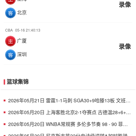
录像
北京
CBA
05-16 21:40:13
广厦
录像
深圳
篮球集锦
2026年05月21日 雷霆1-1马刺 SGA30+9哈滕13板 文班
21+17+4帽 杰伦威哈珀伤退
2026年05月20日 上海客胜北京2-1夺赛点 古德温28+6+6
白边18+11 周琦7+8+4帽
2026年05月20日 WNBA常规赛 多伦多节奏 98 - 90 菲尼
克斯水星 全场集锦
2026年05月20日 尼克斯末节22分史诗级逆转&加时胜骑士