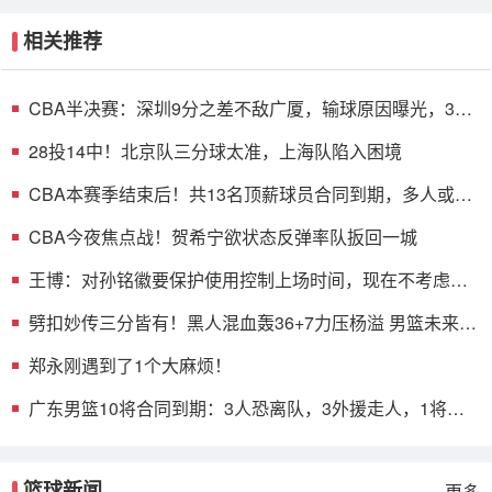
相关推荐
CBA半决赛：深圳9分之差不敌广厦，输球原因曝光，3人
表现不佳
28投14中！北京队三分球太准，上海队陷入困境
CBA本赛季结束后！共13名顶薪球员合同到期，多人或遭
哄抢
CBA今夜焦点战！贺希宁欲状态反弹率队扳回一城
王博：对孙铭徽要保护使用控制上场时间，现在不考虑总
决赛的事
劈扣妙传三分皆有！黑人混血轰36+7力压杨溢 男篮未来十
年主控？
郑永刚遇到了1个大麻烦！
广东男篮10将合同到期：3人恐离队，3外援走人，1将或
转型教练
篮球新闻
更多