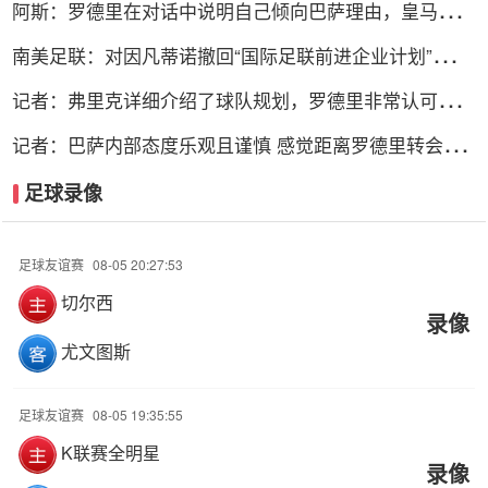
阿斯：罗德里在对话中说明自己倾向巴萨理由，皇马对此
理解＆祝好
南美足联：对因凡蒂诺撤回“国际足联前进企业计划”提案
表示欢迎
记者：弗里克详细介绍了球队规划，罗德里非常认可并选
择加盟巴萨
记者：巴萨内部态度乐观且谨慎 感觉距离罗德里转会完
成更近了
足球录像
足球友谊赛
08-05 20:27:53
切尔西
录像
尤文图斯
足球友谊赛
08-05 19:35:55
K联赛全明星
录像