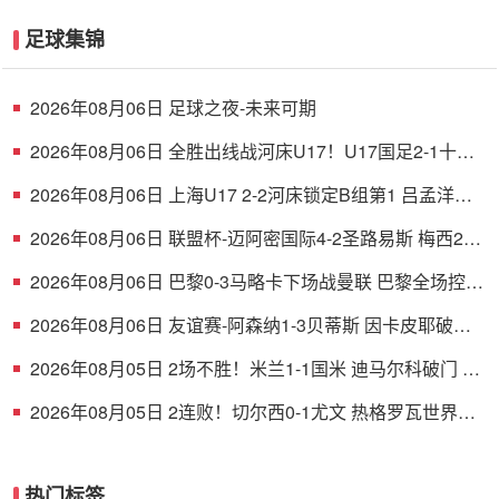
足球集锦
2026年08月06日 足球之夜-未来可期
2026年08月06日 全胜出线战河床U17！U17国足2-1十人
药厂U17 赵松源登场1分钟传射
2026年08月06日 上海U17 2-2河床锁定B组第1 吕孟洋点
射阿布力米破门 将战A组第2
2026年08月06日 联盟杯-迈阿密国际4-2圣路易斯 梅西2射
1传 阿伦助攻戴帽
2026年08月06日 巴黎0-3马略卡下场战曼联 巴黎全场控球
近6成+8射3正未果
2026年08月06日 友谊赛-阿森纳1-3贝蒂斯 因卡皮耶破门
难救主 福纳尔斯1射2传
2026年08月05日 2场不胜！米兰1-1国米 迪马尔科破门 恩
昆库造点+点射拉莫斯登场
2026年08月05日 2连败！切尔西0-1尤文 热格罗瓦世界波
制胜穆德里克时隔614天复出
热门标签