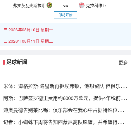
vs
弗罗茨瓦夫斯拉斯克
克拉科维亚
即将开始
2026年08月10日 星期一
2026年08月11日 星期二
足球新闻
更多
米体：道格拉斯·路易斯再拒埃弗顿，他想留队 但俱乐部
尚未敲定
阿斯：巴萨签罗德里费用约6000万欧元，提供4年税前
3000万欧合同
迪奥曼德告别莱比锡：俱乐部会在我心中占据特殊位置，
感谢所有
记者：小蜘蛛下周将告知西蒙尼离队愿望，并希望得到理
解和帮助